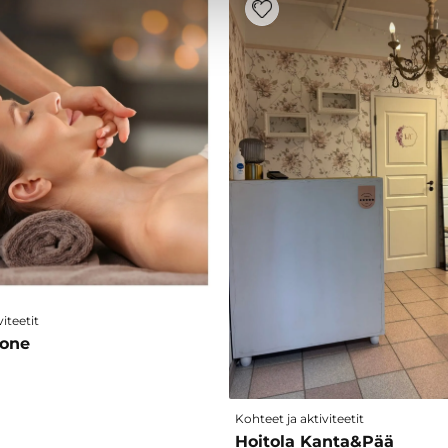
iteetit
uone
Kohteet ja aktiviteetit
Hoitola Kanta&Pää