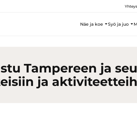
Yhteys
Näe ja koe
Syö ja juo
M
stu Tampereen ja se
eisiin ja aktiviteettei