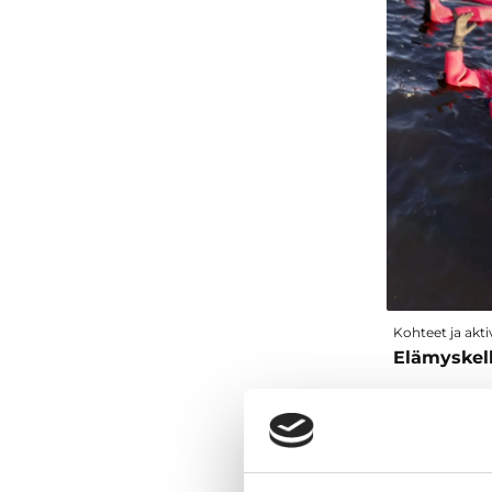
Syksy
Talvi
Esteettömyys
Kohde on esteetön
Vastuullisuus
Kohteella on Sustainable Travel
Finland -merkki
Kohteet ja aktiv
Elämyskel