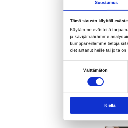
Suostumus
Tämä sivusto käyttää eväste
Käytämme evästeitä tarjoama
ja kävijämäärämme analysoim
kumppaneillemme tietoja siitä
olet antanut heille tai joita o
Suostumuksen
Välttämätön
valinta
Kohteet ja aktiv
Hervannan 
Kiellä