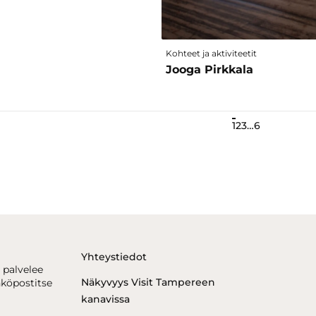
Kohteet ja aktiviteetit
Jooga Pirkkala
1
2
3
…
6
Yhteystiedot
 palvelee
Näkyvyys Visit Tampereen
hköpostitse
kanavissa