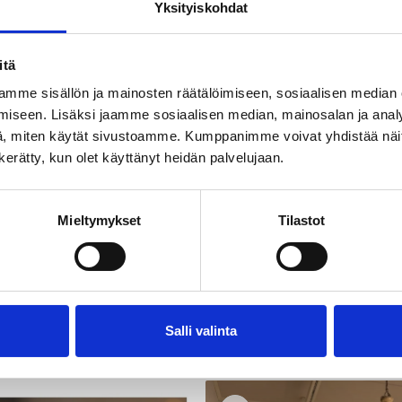
Yksityiskohdat
itä
mme sisällön ja mainosten räätälöimiseen, sosiaalisen median
iseen. Lisäksi jaamme sosiaalisen median, mainosalan ja analy
, miten käytät sivustoamme. Kumppanimme voivat yhdistää näitä t
n kerätty, kun olet käyttänyt heidän palvelujaan.
Mieltymykset
Tilastot
iteetit
Kohteet ja aktiviteetit
Suolijärven mielenreitti
Hoitava vihdontasauna
Salli valinta