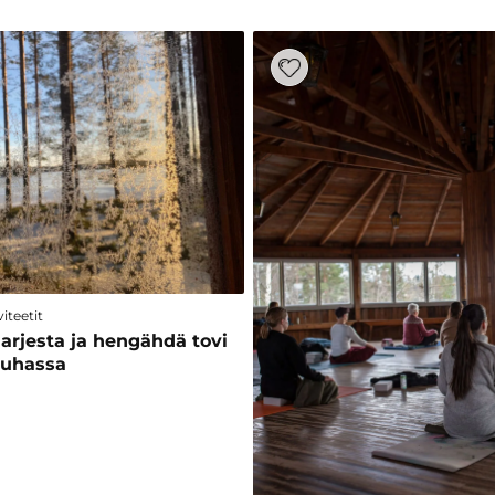
iteetit
 arjesta ja hengähdä tovi
auhassa