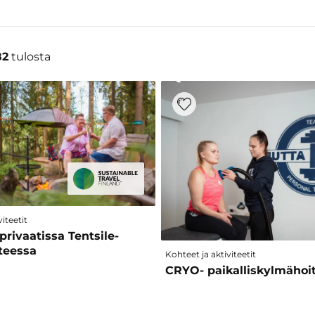
82
tulosta
iteetit
privaatissa Tentsile-
teessa
Kohteet ja aktiviteetit
CRYO- paikalliskylmähoi