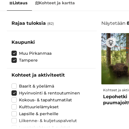
Listaus
Kohteet ja kartta
Rajaa tuloksia
Näytetään
(82)
Kaupunki
Muu Pirkanmaa
Tampere
Kohteet ja aktiviteetit
Baarit & yöelämä
Kohteet ja aktiv
Hyvinvointi & rentoutuminen
Lepohetki 
Kokous- & tapahtumatilat
puumajoit
Kulttuurielämykset
Lapsille & perheille
Liikenne- & kuljetuspalvelut
Luontokohteet & puistot