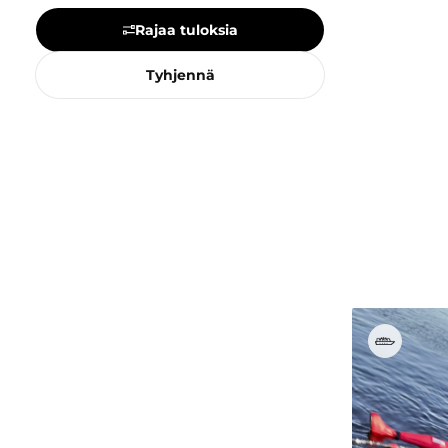
Maamerkit & nähtävyydet
Rajaa tuloksia
Majoitus
Museot & galleriat
Tyhjennä
Muut nähtävyydet & aktiviteetit
Opastukset & kierrokset
Ostokset & torit
Ravintolat & kahvilat
Ryhmille
Sauna
Sisäaktiviteetit
Talviaktiviteetit
Ulkoaktiviteetit
Urheilu & liikkuminen
Vesistöt & vesiaktiviteetit
Kausi
Kesä
Kevät