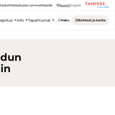
tiedot
Matkailualan ammattilaisille
Suomi
English
ajoitus
Info
Tapahtumat
Haku
Kohteet ja kartta
udun
hin