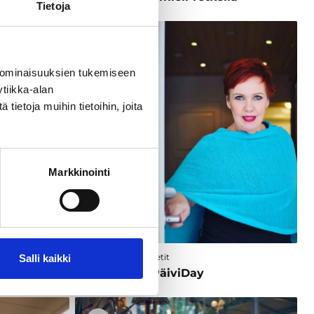
Tietoja
 ominaisuuksien tukemiseen
tiikka-alan
ietoja muihin tietoihin, joita
Markkinointi
Kohteet ja aktiviteetit
Salli kaikki
Hoitohuone PäiviDay