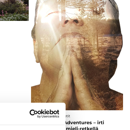
Kohteet ja aktiviteetit
Haukkamaa Adventures – irti
arjesta Metsämieli-retkellä