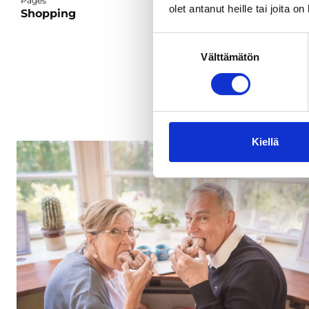
Pages
olet antanut heille tai joita o
Shopping
Suostumuksen
Välttämätön
valinta
Kiellä