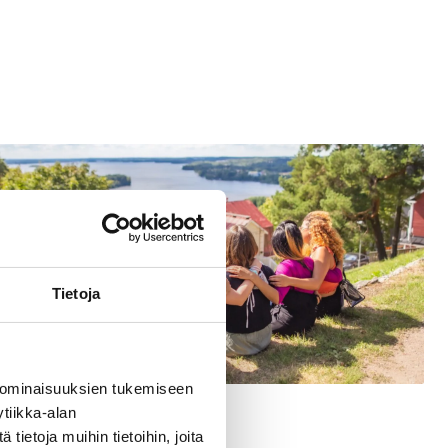
Tietoja
 ominaisuuksien tukemiseen
Pages
tiikka-alan
For groups
ietoja muihin tietoihin, joita