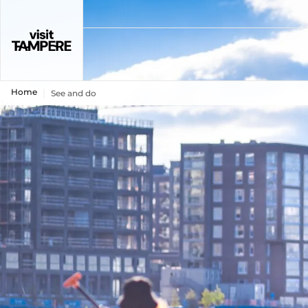
Home
See and do