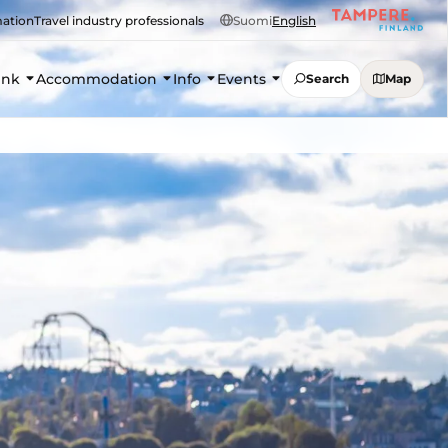
mation
Travel industry professionals
Suomi
English
ink
Accommodation
Info
Events
Search
Map