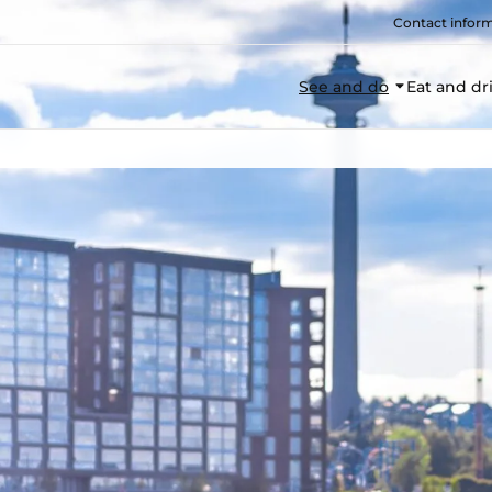
Contact infor
See and do
Eat and dr