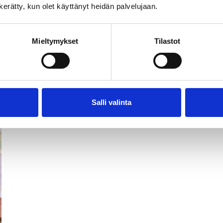
n kerätty, kun olet käyttänyt heidän palvelujaan.
Pages
For children
Mieltymykset
Tilastot
Salli valinta