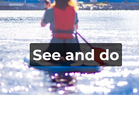
See
and
do