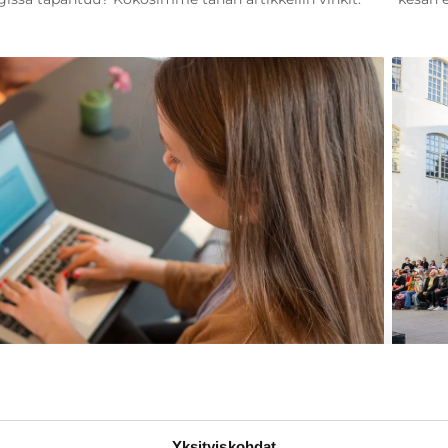
Artikkeli
kit
18.6.2026
Finla
ntö: DMO AI Accelerator Finland -
Yksityiskohdat