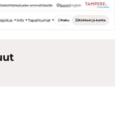
tiedot
Matkailualan ammattilaisille
Suomi
English
ajoitus
Info
Tapahtumat
Haku
Kohteet ja kartta
uut