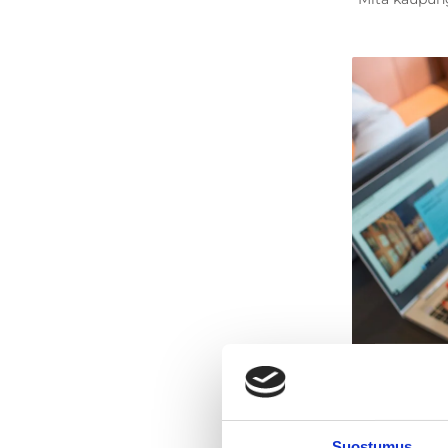
Mainos
Majoitus
Museot & galleriat
Muut nähtävyydet & aktiviteetit
Opastukset & kierrokset
Ostokset & torit
Ravintolat & kahvilat
Ryhmille
Sauna
Sisäaktiviteetit
Tapahtumat
Ulkoaktiviteetit
Urheilu & liikkuminen
Vastuullinen valinta
Vesistöt & vesiaktiviteetit
Kausi
Artikkelit ja vin
Tarjouspyy
Kesä
Suostumus