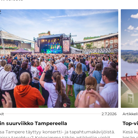
kit
2.7.2026
Artikkeli
in suurviikko Tampereella
Top-v
sa Tampere täyttyy konsertti- ja tapahtumakävijöistä.
Kesä ku
issa tapahtuu? Kokosimme tähän artikkeliin vinkit.
kesän e