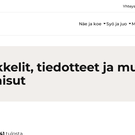
Yhteys
Näe ja koe
Syö ja juo
M
kkelit, tiedotteet ja m
aisut
41
tulosta