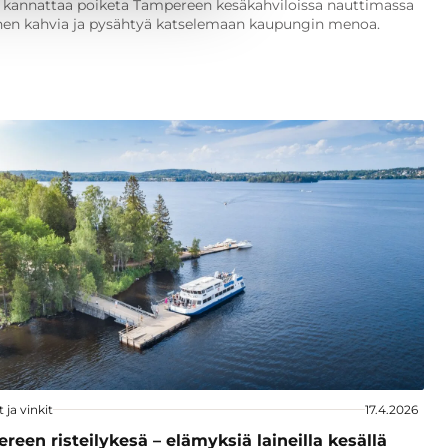
ä kannattaa poiketa Tampereen kesäkahviloissa nauttimassa
en kahvia ja pysähtyä katselemaan kaupungin menoa.
t ja vinkit
17.4.2026
reen risteilykesä – elämyksiä laineilla kesällä