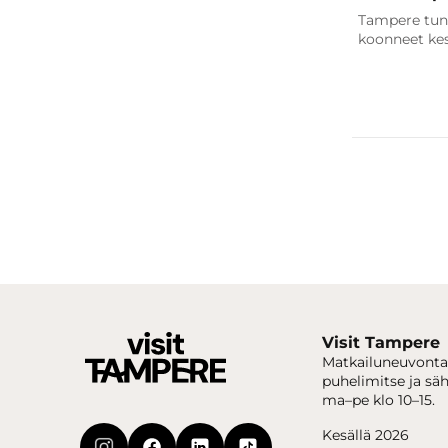
Tampere tun
koonneet ke
Visit Tampere
Matkailuneuvonta
puhelimitse ja sä
ma–pe klo 10–15.
Kesällä 2026