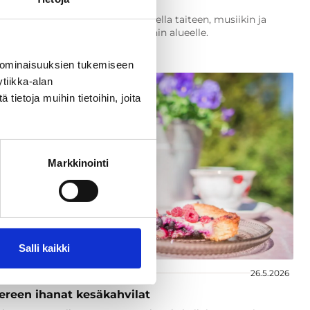
uurikesää
uat viettää kesäpäivän Tampereella taiteen, musiikin ja
mien parissa, suuntaa Finlaysonin alueelle.
 ominaisuuksien tukemiseen
tiikka-alan
ietoja muihin tietoihin, joita
Markkinointi
Salli kaikki
t ja vinkit
26.5.2026
reen ihanat kesäkahvilat