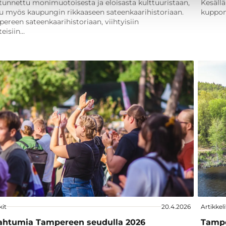
unnettu monimuotoisesta ja eloisasta kulttuuristaan,
Kesäll
uu myös kaupungin rikkaaseen sateenkaarihistoriaan.
kuppon
ereen sateenkaarihistoriaan, viihtyisiin
eisiin…
kit
20.4.2026
Artikkeli
ahtumia Tampereen seudulla 2026
Tampe