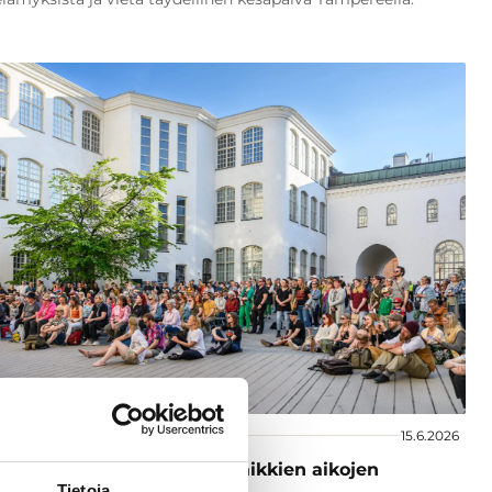
t ja vinkit
15.6.2026
ysonin alueella vietetään kaikkien aikojen
Tietoja