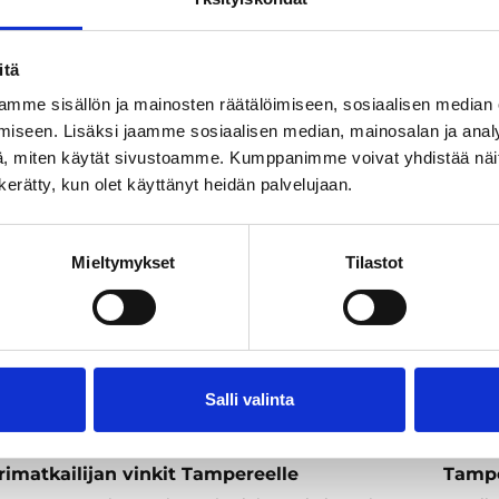
kultt
elmaa koskeva tarjouspyyntö –
kinta
Kun hal
tapahtu
itä
mme sisällön ja mainosten räätälöimiseen, sosiaalisen median
iseen. Lisäksi jaamme sosiaalisen median, mainosalan ja analy
, miten käytät sivustoamme. Kumppanimme voivat yhdistää näitä t
n kerätty, kun olet käyttänyt heidän palvelujaan.
Mieltymykset
Tilastot
Salli valinta
kit
29.5.2026
Artikkeli
imatkailijan vinkit Tampereelle
Tampe