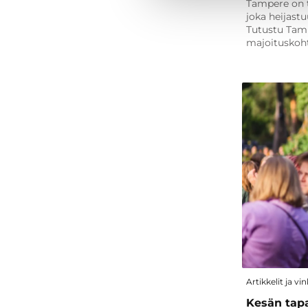
Tampere on t
joka heijast
Tutustu Tamp
majoituskoht
Artikkelit ja vin
Kesän tap