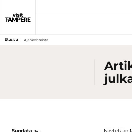
Etusivu
Ajankohtaista
Arti
julk
Suodata
Näytetään
1
(141)