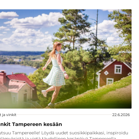
t ja vinkit
22.6.2026
inkit Tampereen kesään
tsuu Tampereelle! Löydä uudet suosikkipaikkasi, inspiroidu
lämyksistä ja vietä täydellinen kesäpäivä Tampereella.