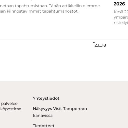
2026
netaan tapahtumistaan. Tähän artikkeliin olemme
sän kiinnostavimmat tapahtumanostot.
Kesä 20
ympärö
risteily
1
2
3
…
18
Yhteystiedot
 palvelee
Näkyvyys Visit Tampereen
hköpostitse
kanavissa
Tiedotteet