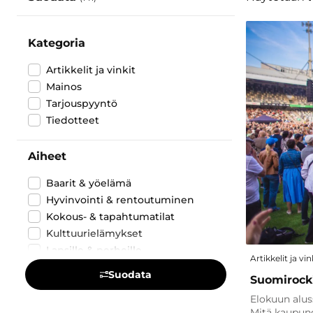
Kategoria
Artikkelit ja vinkit
Mainos
Tarjouspyyntö
Tiedotteet
Aiheet
Baarit & yöelämä
Hyvinvointi & rentoutuminen
Kokous- & tapahtumatilat
Kulttuurielämykset
Lapsille & perheille
Artikkelit ja vin
Liikenne- & kuljetuspalvelut
Suodata
Suomirock
Luontokohteet & puistot
Elokuun alus
Maamerkit & nähtävyydet
Mitä kaupung