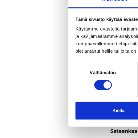
tekoälyohj
Kevät
yhteishan
Syksy
Talvi
Tämä sivusto käyttää eväste
Käytämme evästeitä tarjoama
ja kävijämäärämme analysoim
kumppaneillemme tietoja siitä
olet antanut heille tai joita o
Suostumuksen
Välttämätön
valinta
Kiellä
Artikkelit ja vin
Sateenkaar