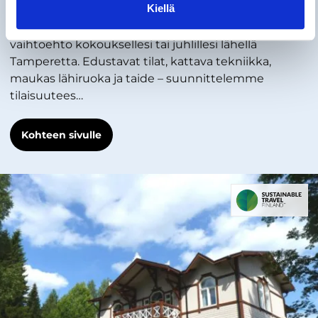
Kokoukset ja tilaisuudet Kangasala-talossa
Kiellä
Kangasala-talo on omaleimainen, helppo ja raikas
vaihtoehto kokouksellesi tai juhlillesi lähellä
Tamperetta. Edustavat tilat, kattava tekniikka,
maukas lähiruoka ja taide – suunnittelemme
tilaisuutees…
Kohteen sivulle