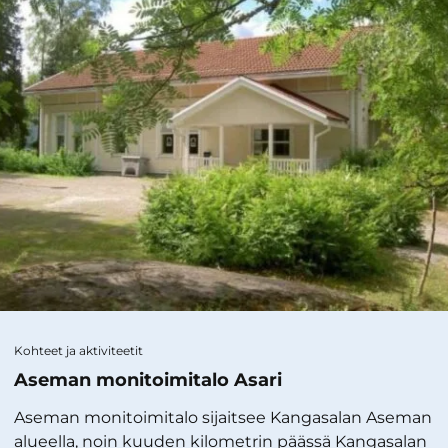
Kohteet ja aktiviteetit
Aseman monitoimitalo Asari
Aseman monitoimitalo sijaitsee Kangasalan Aseman
alueella, noin kuuden kilometrin päässä Kangasalan