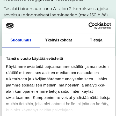
Tasalattiainen auditorio A-talon 2. kerroksessa, joka
soveltuu erinomaisesti seminaarien (max 150 hlöä)
järjestämiseen. Luokkamuodossa 80 hlöä. Upea,
avara tila, jossa isot ikkunat. Salin edessä puhuj…
Suostumus
Yksityiskohdat
Tietoja
Kohteen sivulle
Tämä sivusto käyttää evästeitä
Käytämme evästeitä tarjoamamme sisällön ja mainosten
Katso kaikki
räätälöimiseen, sosiaalisen median ominaisuuksien
tukemiseen ja kävijämäärämme analysoimiseen. Lisäksi
jaamme sosiaalisen median, mainosalan ja analytiikka-
Kokous- ja
alan kumppaneillemme tietoja siitä, miten käytät
tapahtumatilat
sivustoamme. Kumppanimme voivat yhdistää näitä tietoja
Tampereen seudulla
muihin tietoihin, joita olet antanut heille tai joita on kerätty,
kun olet käyttänyt heidän palvelujaan.