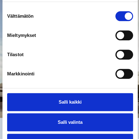
Suostumuksen
Välttämätön
valinta
Mieltymykset
Tilastot
Markkinointi
Salli kaikki
Salli valinta
Kohteet ja aktiviteetit