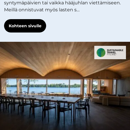
syntymäpäivien tai vaikka hääjuhlan viettämiseen.
Meillä onnistuvat myös lasten s…
Kohteen sivulle