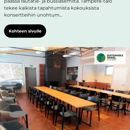
päässä rautatie- ja bussiasemilta. Tampere-talo
tekee kaikista tapahtumista kokouksista
konsertteihin unohtum…
Kohteen sivulle