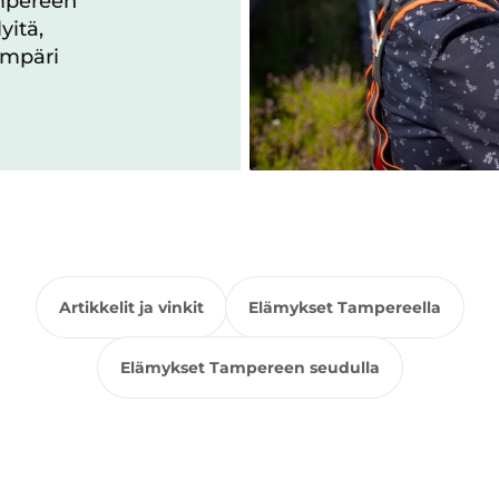
ampereen
yitä,
ympäri
Artikkelit ja vinkit
Elämykset Tampereella
Elämykset Tampereen seudulla