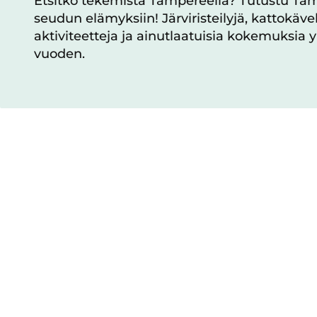
Etsitkö tekemistä Tampereella? Tutustu T
seudun elämyksiin! Järviristeilyjä, kattokävel
aktiviteetteja ja ainutlaatuisia kokemuksia 
vuoden.