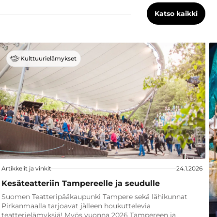
Katso kaikki
Kulttuurielämykset
Artikkelit ja vinkit
24.1.2026
Kesäteatteriin Tampereelle ja seudulle
Suomen Teatteripääkaupunki Tampere sekä lähikunnat
Pirkanmaalla tarjoavat jälleen houkuttelevia
teatterielämyksiä! Myös vuonna 2026 Tampereen ja