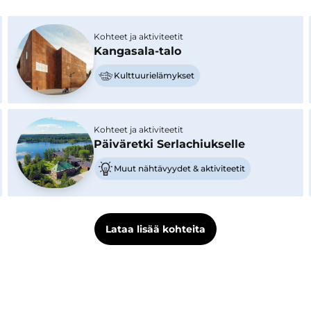
Kohteet ja aktiviteetit
Kangasala-talo
Kulttuurielämykset
Kohteet ja aktiviteetit
Päiväretki Serlachiukselle
Muut nähtävyydet & aktiviteetit
Lataa lisää kohteita