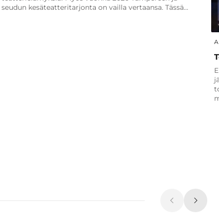
seudun kesäteatteritarjonta on vailla vertaansa. Tässä…
A
T
E
j
t
m