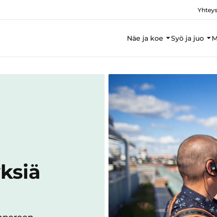
Yhteys
Näe ja koe
Syö ja juo
M
ksiä