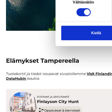
Välttämätön
valinta
Kiellä
Elämykset Tampereella
Tuotekortit ja tiedot nousevat sivustollemme
Visit Finlandi
DataHubin
kautta.
Kohteet ja aktiviteetit
Finlayson City Hunt
Opastukset & kierrokset