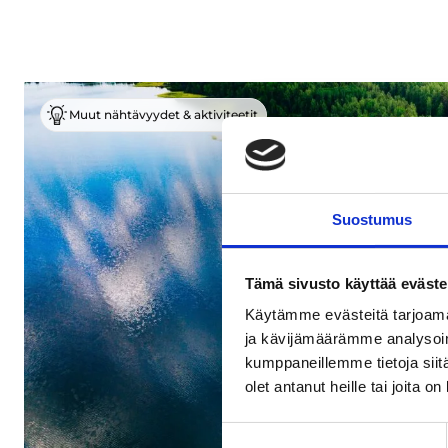
Muut nähtävyydet & aktiviteetit
Suostumus
Tämä sivusto käyttää eväste
Käytämme evästeitä tarjoama
ja kävijämäärämme analysoim
kumppaneillemme tietoja siitä
olet antanut heille tai joita o
Suostumuksen