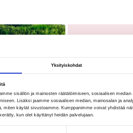
Artikkelit ja vinkit
6.5.2024
Roadtrip Tamp
Tampereen seutu on täyd
Yksityiskohdat
kansallispuistoihin, kart
nähdä matkalla mahtav
itä
Lue lisää
mme sisällön ja mainosten räätälöimiseen, sosiaalisen median
iseen. Lisäksi jaamme sosiaalisen median, mainosalan ja analy
, miten käytät sivustoamme. Kumppanimme voivat yhdistää näitä t
n kerätty, kun olet käyttänyt heidän palvelujaan.