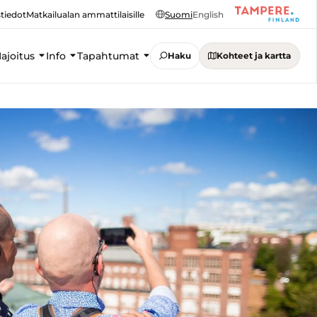
tiedot
Matkailualan ammattilaisille
Suomi
English
ajoitus
Info
Tapahtumat
Haku
Kohteet ja kartta