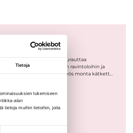
ereen seudulla
ellinen road tripille! Voit hurauttaa
Tietoja
anoille, museoihin, paikallisiin ravintoloihin ja
ia maisemia! Seudulla on myös monta kätkett…
 ominaisuuksien tukemiseen
tiikka-alan
ietoja muihin tietoihin, joita