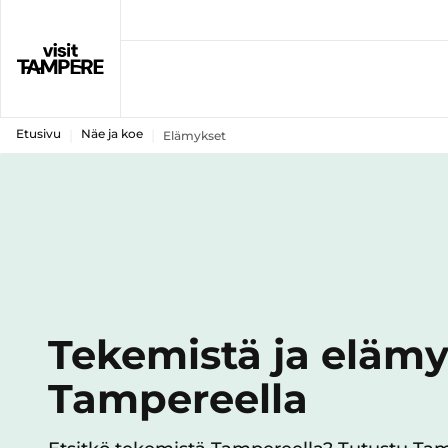
Etusivu
Näe ja koe
Elämykset
Tekemistä ja elämy
Tampereella