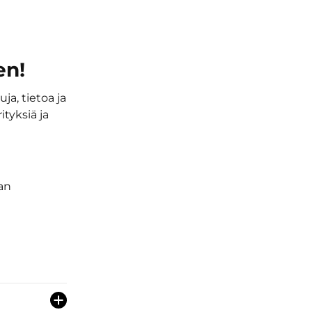
en!
ja, tietoa ja
tyksiä ja
an