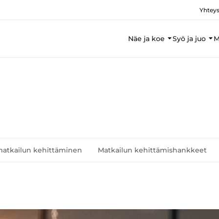
Yhteys
Näe ja koe
Syö ja juo
M
matkailun kehittäminen
Matkailun kehittämishankkeet