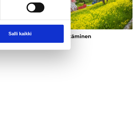
Salli kaikki
Kestävän matkailun kehittäminen