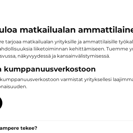
uloa matkailualan ammattilain
e tarjoaa matkailualan yrityksille ja ammattilaisille työkalu
hdollisuuksia liiketoiminnan kehittämiseen. Tuemme yri
asvussa, näkyvyydessä ja kansainvälistymisessä.
 kumppanuusverkostoon
kumppanuusverkostoon varmistat yrityksellesi laajimm
onaisuuden.
 Tampere tekee?