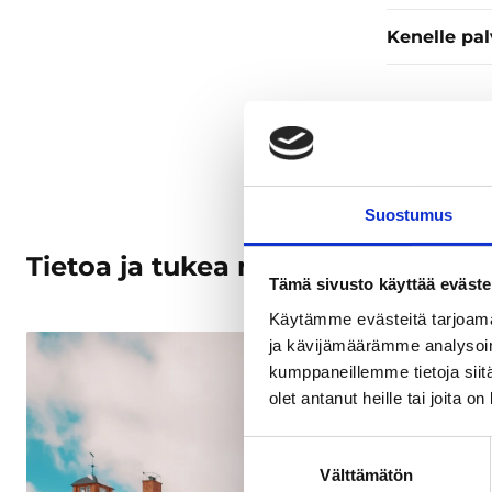
Kenelle pa
Suostumus
Tietoa ja tukea matkailualalle
Tämä sivusto käyttää eväste
Käytämme evästeitä tarjoama
ja kävijämäärämme analysoim
kumppaneillemme tietoja siitä
olet antanut heille tai joita o
Suostumuksen
Välttämätön
valinta