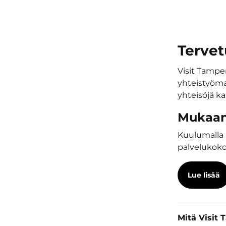
Tervet
Visit Tamper
yhteistyöma
yhteisöjä k
Mukaan
Kuulumalla 
palvelukok
Lue lisää
Mitä Visit