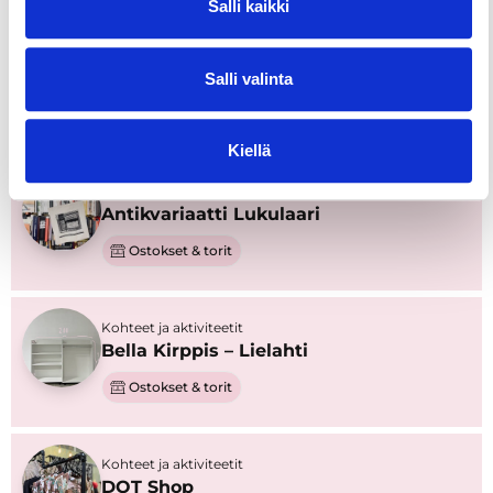
Salli kaikki
Kohteet ja aktiviteetit
Alex lifestyle
Salli valinta
Ostokset & torit
Kiellä
Kohteet ja aktiviteetit
Antikvariaatti Lukulaari
Ostokset & torit
Kohteet ja aktiviteetit
Bella Kirppis – Lielahti
Ostokset & torit
Kohteet ja aktiviteetit
DOT Shop