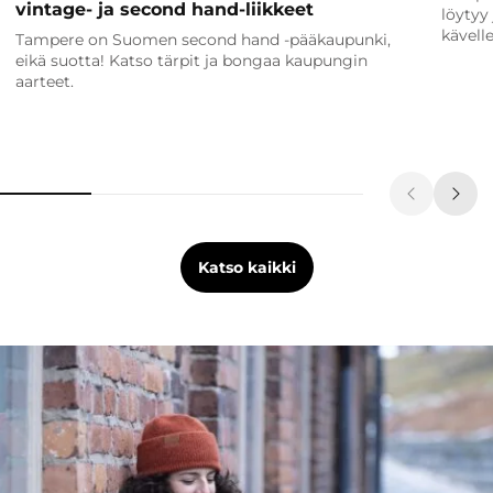
vintage- ja second hand-liikkeet
löytyy 
kävelle
Tampere on Suomen second hand -pääkaupunki,
eikä suotta! Katso tärpit ja bongaa kaupungin
aarteet.
Katso kaikki