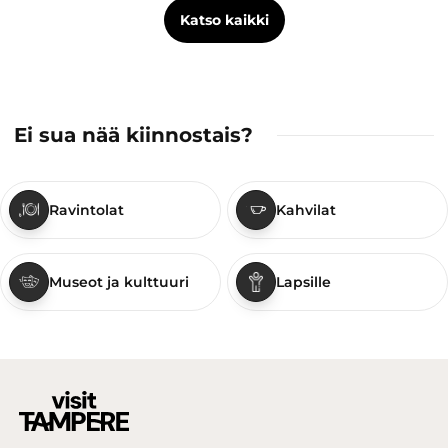
Katso kaikki
Ei sua nää kiinnostais?
Ravintolat
Kahvilat
Museot ja kulttuuri
Lapsille