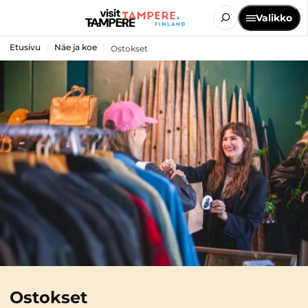
Valikko
Etusivu
Näe ja koe
Ostokset
Ostokset