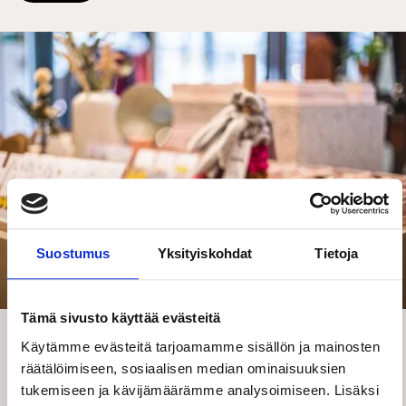
Suostumus
Yksityiskohdat
Tietoja
Tämä sivusto käyttää evästeitä
Tutustu Tampereen designkohteisiin
Käytämme evästeitä tarjoamamme sisällön ja mainosten
räätälöimiseen, sosiaalisen median ominaisuuksien
Tutustu Tampereen designkohteisiin
tukemiseen ja kävijämäärämme analysoimiseen. Lisäksi
DesignOnTampere-sivustolla! Löydä paikalliset