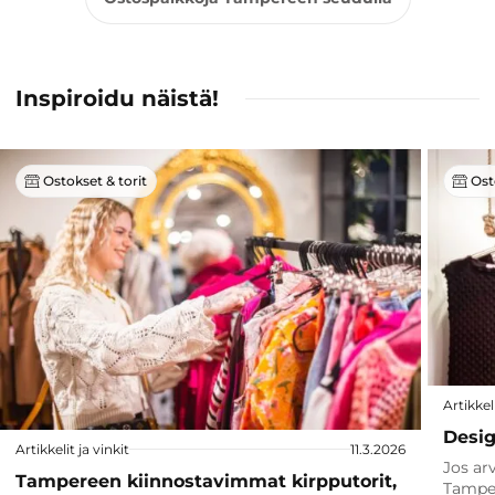
Inspiroidu näistä!
Ostokset & torit
Ost
Artikkeli
Desig
Artikkelit ja vinkit
11.3.2026
Jos arv
Tampereen kiinnostavimmat kirpputorit,
Tamper