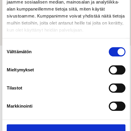
jaamme sosiaalisen median, mainosalan ja analytiikka-
suunnittelijat, uniikit tuotteet ja inspiroivat
alan kumppaneillemme tietoja siitä, miten käytät
designkohteet.
sivustoamme. Kumppanimme voivat yhdistää näitä tietoja
muihin tietoihin, joita olet antanut heille tai joita on kerätty,
Lue lisää
kun olet käyttänyt heidän palvelujaan.
Suostumuksen
Välttämätön
valinta
Ostosmahdollisuuksia
Mieltymykset
Tampereella
Tuotekortit ja tiedot nousevat sivustollemme
Visit
Tilastot
Finlandin DataHubin
kautta.
Markkinointi
Kohteet ja aktiviteetit
Aina2hand – vintage & second hand
shop
Ostokset & torit