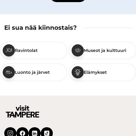
Ei sua nää kiinnostais?
Ravintolat
Museot ja kulttuuri
Luonto ja järvet
Elämykset