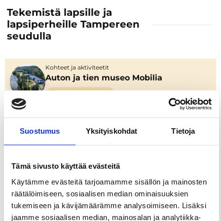
Tekemistä lapsille ja
lapsiperheille Tampereen
seudulla
Kohteet ja aktiviteetit
Auton ja tien museo Mobilia
Museot & galleriat
Kohteet ja aktiviteetit
Rallimuseo
Suostumus
Yksityiskohdat
Tietoja
Museot & galleriat
Tämä sivusto käyttää evästeitä
Kohteet ja aktiviteetit
Aron ranta
Käytämme evästeitä tarjoamamme sisällön ja mainosten
räätälöimiseen, sosiaalisen median ominaisuuksien
Lapsille & perheille
tukemiseen ja kävijämäärämme analysoimiseen. Lisäksi
jaamme sosiaalisen median, mainosalan ja analytiikka-
Kohteet ja aktiviteetit