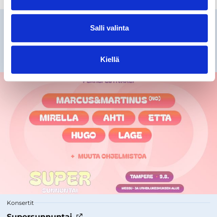
Salli valinta
Tulevia tapahtumia
lapsille ja perheille
Kiellä
Konsertit
Supersunnuntai