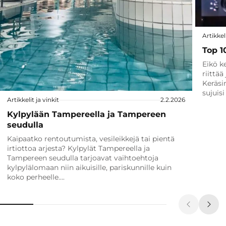
Artikkeli
Top 1
Eikö ke
riittää
Keräsi
sujuis
Artikkelit ja vinkit
2.2.2026
Kylpylään Tampereella ja Tampereen
seudulla
Kaipaatko rentoutumista, vesileikkejä tai pientä
irtiottoa arjesta? Kylpylät Tampereella ja
Tampereen seudulla tarjoavat vaihtoehtoja
kylpylälomaan niin aikuisille, pariskunnille kuin
koko perheelle….