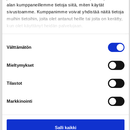
alan kumppaneillemme tietoja siitä, miten käytät
Eläin- ja elämyspiha Ponimaa
sivustoamme. Kumppanimme voivat yhdistää näitä tietoja
Lapsille & perheille
muihin tietoihin, joita olet antanut heille tai joita on kerätty,
kun olet käyttänyt heidän palvelujaan.
Kohteet ja aktiviteetit
Elämyspuisto GoPark
Suostumuksen
Ulkoaktiviteetit
Välttämätön
valinta
Kohteet ja aktiviteetit
Ellivuori Ski Center
Mieltymykset
Lapsille & perheille
Tilastot
Lataa lisää kohteita
Markkinointi
Katso kaikki
Salli kaikki