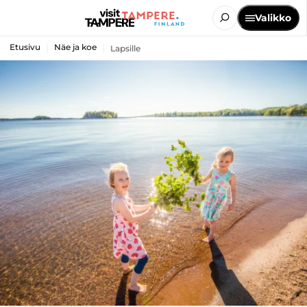
Valikko
Etusivu
Näe ja koe
Lapsille