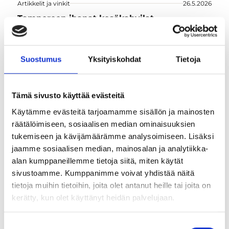
Artikkelit ja vinkit
26.5.2026
Tampereen ihanat kesäkahvilat
Kesällä kannattaa poiketa Tampereen kesäkahviloissa
nauttimassa kupponen kahvia ja pysähtyä
katselemaan kaupungin menoa.
Suostumus
Yksityiskohdat
Tietoja
Tämä sivusto käyttää evästeitä
Käytämme evästeitä tarjoamamme sisällön ja mainosten
räätälöimiseen, sosiaalisen median ominaisuuksien
tukemiseen ja kävijämäärämme analysoimiseen. Lisäksi
jaamme sosiaalisen median, mainosalan ja analytiikka-
alan kumppaneillemme tietoja siitä, miten käytät
sivustoamme. Kumppanimme voivat yhdistää näitä
tietoja muihin tietoihin, joita olet antanut heille tai joita on
kerätty, kun olet käyttänyt heidän palvelujaan.
Artikkelit ja vinkit
20.4.2026
Kesän tapahtumia Tampereen seudulla 2026
Suostumuksen
Tampere tunnetaan tapahtumistaan. Tähän artikkeliin