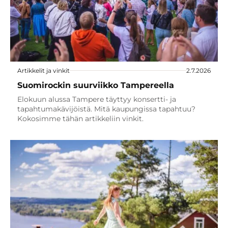
Artikkelit ja vinkit
2.7.2026
Suomirockin suurviikko Tampereella
Elokuun alussa Tampere täyttyy konsertti- ja
tapahtumakävijöistä. Mitä kaupungissa tapahtuu?
Kokosimme tähän artikkeliin vinkit.