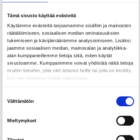
Huberin ideana on ruoan jakaminen ja sosiaalinen
syöminen välimerelliseen tyyliin.
Tämä sivusto käyttää evästeitä
Ravintola Nonni
– Ei edusta mitään tiettyä
Käytämme evästeitä tarjoamamme sisällön ja mainosten
maantieteellistä tai kulinaarista konseptia. Se
räätälöimiseen, sosiaalisen median ominaisuuksien
edustaa ylpeänä rentona ja seikkailunhaluisena
tukemiseen ja kävijämäärämme analysoimiseen. Lisäksi
ravintolana Tampereen Tammelassa.
jaamme sosiaalisen median, mainosalan ja analytiikka-
Uteliaisuuden, luovuuden ja
alan kumppaneillemme tietoja siitä, miten käytät
ennakkoluulottomuuden kautta syntyy lumoava,
sivustoamme. Kumppanimme voivat yhdistää näitä tietoja
joustava ja mutkaton ravintolaelämys.
muihin tietoihin, joita olet antanut heille tai joita on kerätty,
kun olet käyttänyt heidän palvelujaan.
Villit & Viinit
– Kokeileva baari Tampereen
sydämessä. Luonnon inspiroima juomavalikoima,
Suostumuksen
leikkisät viinit ja jännittävä ruokalista muuttuvat
Välttämätön
valinta
jatkuvasti, jotta kunkin sesongin hienoimmat
antimet pääsevät esille.
Mieltymykset
Champagne Bar Santé
– Fiilistele hienostuneesti
tai rennommin samppanjan ja pikkupurtavan
äärellä. Listalta löytyy niin samppanjaa, kuohu-,
Tilastot