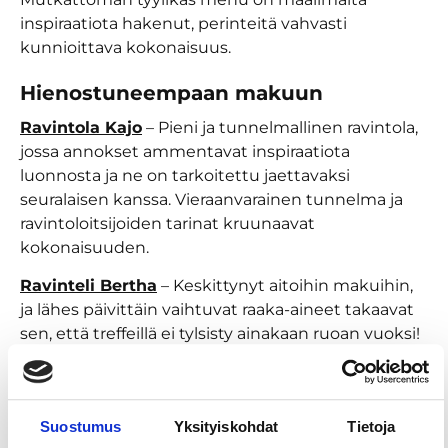
inspiraatiota hakenut, perinteitä vahvasti
kunnioittava kokonaisuus.
Hienostuneempaan makuun
Ravintola Kajo
– Pieni ja tunnelmallinen ravintola,
jossa annokset ammentavat inspiraatiota
luonnosta ja ne on tarkoitettu jaettavaksi
seuralaisen kanssa. Vieraanvarainen tunnelma ja
ravintoloitsijoiden tarinat kruunaavat
kokonaisuuden.
Ravinteli Bertha
– Keskittynyt aitoihin makuihin,
ja lähes päivittäin vaihtuvat raaka-aineet takaavat
sen, että treffeillä ei tylsisty ainakaan ruoan vuoksi!
Ravinteli Huber
– Täydellinen ravintola kaikille,
jotka arvostaa ensiluokkaista lihaa. Huber tarjoaa
ainoana Suomessa käsin valitut kotimaiset,
Suostumus
Yksityiskohdat
Tietoja
meheväksi marmoroituneet lypsylehmän lihat.