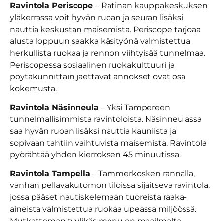
Ravintola Periscope
– Ratinan kauppakeskuksen
yläkerrassa voit hyvän ruoan ja seuran lisäksi
nauttia keskustan maisemista. Periscope tarjoaa
alusta loppuun saakka käsityönä valmistettua
herkullista ruokaa ja rennon viihtyisää tunnelmaa.
Periscopessa sosiaalinen ruokakulttuuri ja
pöytäkunnittain jaettavat annokset ovat osa
kokemusta.
Ravintola Näsinneula
– Yksi Tampereen
tunnelmallisimmista ravintoloista. Näsinneulassa
saa hyvän ruoan lisäksi nauttia kauniista ja
sopivaan tahtiin vaihtuvista maisemista. Ravintola
pyörähtää yhden kierroksen 45 minuutissa.
Ravintola Tampella
– Tammerkosken rannalla,
vanhan pellavakutomon tiloissa sijaitseva ravintola,
jossa pääset nautiskelemaan tuoreista raaka-
aineista valmistettua ruokaa upeassa miljöössä.
Mutkattoman tyylikäs menu on maailmalta