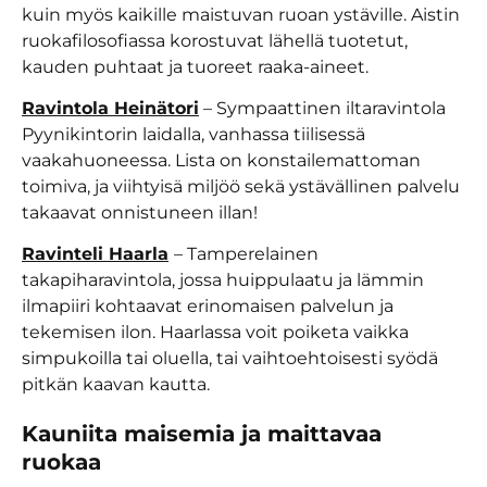
kuin myös kaikille maistuvan ruoan ystäville. Aistin
ruokafilosofiassa korostuvat lähellä tuotetut,
kauden puhtaat ja tuoreet raaka-aineet.
Ravintola Heinätori
– Sympaattinen iltaravintola
Pyynikintorin laidalla, vanhassa tiilisessä
vaakahuoneessa. Lista on konstailemattoman
toimiva, ja viihtyisä miljöö sekä ystävällinen palvelu
takaavat onnistuneen illan!
Ravinteli Haarla
– Tamperelainen
takapiharavintola, jossa huippulaatu ja lämmin
ilmapiiri kohtaavat erinomaisen palvelun ja
tekemisen ilon. Haarlassa voit poiketa vaikka
simpukoilla tai oluella, tai vaihtoehtoisesti syödä
pitkän kaavan kautta.
Kauniita maisemia ja maittavaa
ruokaa