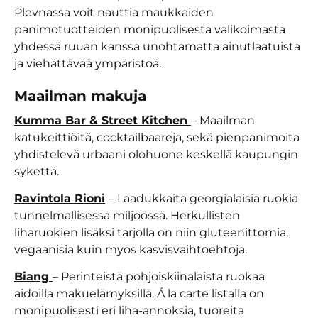
Plevnassa voit nauttia maukkaiden
panimotuotteiden monipuolisesta valikoimasta
yhdessä ruuan kanssa unohtamatta ainutlaatuista
ja viehättävää ympäristöä.
Maailman makuja
Kumma Bar & Street Kitchen
– Maailman
katukeittiöitä, cocktailbaareja, sekä pienpanimoita
yhdistelevä urbaani olohuone keskellä kaupungin
sykettä.
Ravintola Rioni
– Laadukkaita georgialaisia ruokia
tunnelmallisessa miljöössä. Herkullisten
liharuokien lisäksi tarjolla on niin gluteenittomia,
vegaanisia kuin myös kasvisvaihtoehtoja.
Biang
– Perinteistä pohjoiskiinalaista ruokaa
aidoilla makuelämyksillä. Á la carte listalla on
monipuolisesti eri liha-annoksia, tuoreita