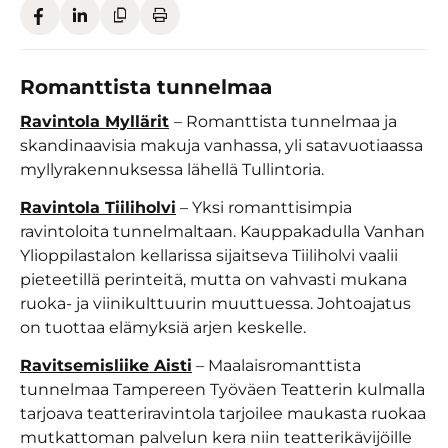
Romanttista tunnelmaa
Ravintola Myllärit
– Romanttista tunnelmaa ja
skandinaavisia makuja vanhassa, yli satavuotiaassa
myllyrakennuksessa lähellä Tullintoria.
Ravintola Tiiliholvi
– Yksi romanttisimpia
ravintoloita tunnelmaltaan. Kauppakadulla Vanhan
Ylioppilastalon kellarissa sijaitseva Tiiliholvi vaalii
pieteetillä perinteitä, mutta on vahvasti mukana
ruoka- ja viinikulttuurin muuttuessa. Johtoajatus
on tuottaa elämyksiä arjen keskelle.
Ravitsemisliike Aisti
– Maalaisromanttista
tunnelmaa Tampereen Työväen Teatterin kulmalla
tarjoava teatteriravintola tarjoilee maukasta ruokaa
mutkattoman palvelun kera niin teatterikävijöille