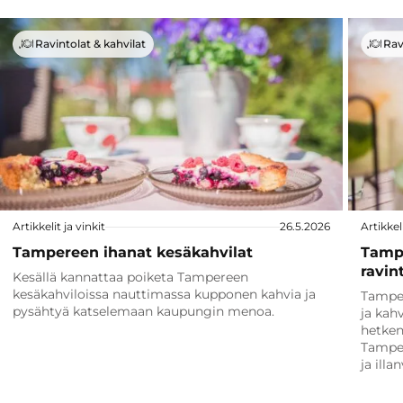
Ravintolat & kahvilat
Rav
Artikkelit ja vinkit
26.5.2026
Artikkeli
Tampereen ihanat kesäkahvilat
Tamp
ravin
Kesällä kannattaa poiketa Tampereen
kesäkahviloissa nauttimassa kupponen kahvia ja
Tamper
pysähtyä katselemaan kaupungin menoa.
ja kah
hetken
Tamper
ja illa