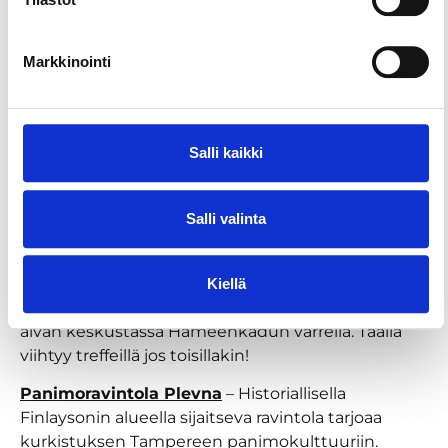
valko- sekä punaviinejä kuin viinin kylkeen sopivaa
pikkusuolaista.
Markkinointi
Rennompaan illanviettoon
Ravintola Muusa
– Rento ja trendikäs ravintola
Tampereen keskustassa, Olympia-korttelissa.
Salli kaikki
Keittiössä Välimeren, Lähi-idän ja
pohjoisafrikkalaisen keittiön henki yhdistetään
Salli valinta
paikallisiin, puhtaisiin raaka-aineisiin. Tarjolla on
myös paljon vaihtoehtoja kasvisruokailijoille.
Ravintola Puisto
– Herkullisen ruoan lisäksi tarjolla
Kiellä
on mahtavat näkymät Tammerkosken kuohuihin,
aivan keskustassa Hämeenkadun varrella. Täällä
viihtyy treffeillä jos toisillakin!
Panimoravintola Plevna
– Historiallisella
Finlaysonin alueella sijaitseva ravintola tarjoaa
kurkistuksen Tampereen panimokulttuuriin.