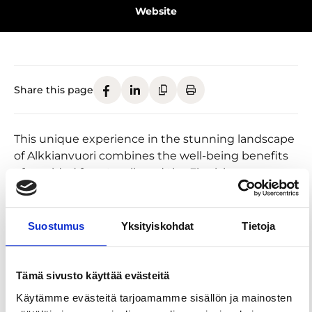
Website
Share this page
This unique experience in the stunning landscape
of Alkkianvuori combines the well-being benefits
of a guided forest walk and the Finnish sauna.
During the forest walk, we pause to connect with
nature, breathe in the pure forest air, and practice
Suostumus
Yksityiskohdat
Tietoja
simple exercises that support mindfulness. You’ll
discover the diverse nature of Alkkianvuori, its
ancient landscapes, and the stories that deepen
Tämä sivusto käyttää evästeitä
our connection to the nature.
Käytämme evästeitä tarjoamamme sisällön ja mainosten
After the walk, the gentle heat of the sauna by