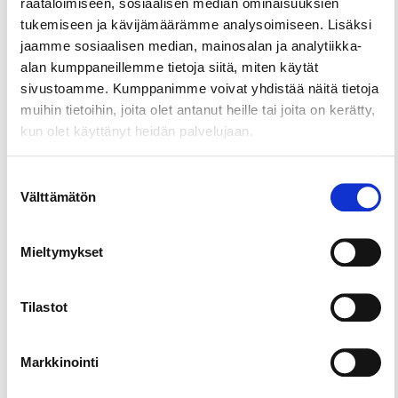
räätälöimiseen, sosiaalisen median ominaisuuksien
Alkkialampi soothes your body and calms your
tukemiseen ja kävijämäärämme analysoimiseen. Lisäksi
mind. The combination of forest nature and sauna
jaamme sosiaalisen median, mainosalan ja analytiikka-
helps you recover both physically and mentally.
alan kumppaneillemme tietoja siitä, miten käytät
sivustoamme. Kumppanimme voivat yhdistää näitä tietoja
muihin tietoihin, joita olet antanut heille tai joita on kerätty,
kun olet käyttänyt heidän palvelujaan.
Suostumuksen
Välttämätön
valinta
Mieltymykset
Tilastot
Markkinointi