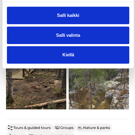
Salli kaikki
Salli valinta
Kiellä
Tours & guided tours
Groups
Nature & parks