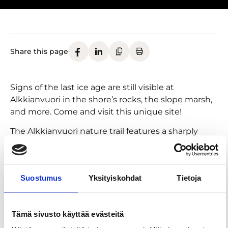
Share this page
Signs of the last ice age are still visible at
Alkkianvuori in the shore’s rocks, the slope marsh,
and more. Come and visit this unique site!
The Alkkianvuori nature trail features a sharply
outlined watershed that includes rocky shores and
a slope marsh that tell the tale of the last ice age.
This natural site is one of the most important ones
Suostumus
Yksityiskohdat
Tietoja
in the Lauhanvuori-Hämeenkangas UNESCO
Global Geopark. The guide will explain the
geological history of the mountain and the special
Tämä sivusto käyttää evästeitä
features of the area’s nature, not to forget the