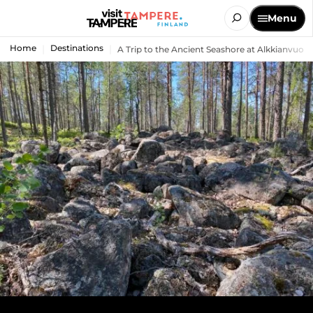
Menu
Home
Destinations
A Trip to the Ancient Seashore at Alkkianvuori