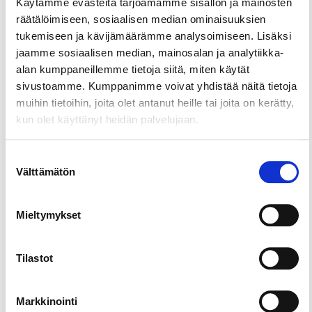
Karvia auxiliary prison and the activities of the
Käytämme evästeitä tarjoamamme sisällön ja mainosten
Finnish Forest Research Institute. During the trek,
räätälöimiseen, sosiaalisen median ominaisuuksien
you will hear about the effects of nature on the
tukemiseen ja kävijämäärämme analysoimiseen. Lisäksi
psychological, social, and physical welfare of people
jaamme sosiaalisen median, mainosalan ja analytiikka-
while observing vast forest landscapes from atop
alan kumppaneillemme tietoja siitä, miten käytät
the rock face.
sivustoamme. Kumppanimme voivat yhdistää näitä tietoja
muihin tietoihin, joita olet antanut heille tai joita on kerätty,
Price: Basic price € 125 + € 15 per person. Price
kun olet käyttänyt heidän palvelujaan.
includes VAT 25,5 %.
Group size: 1-15 persons
Suostumuksen
Duration: 2-3 hours
Välttämätön
valinta
Mieltymykset
Tilastot
Markkinointi