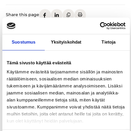
Share this page
Welcome aboard for a brunch cruise, a wonderful
Suostumus
Yksityiskohdat
Tietoja
way to start the weekend with great flavours and
beautiful views. The ship departs from the heart of
Tampere at Laukontori, just a short walk from
Tämä sivusto käyttää evästeitä
Keskustori. Along the way, you’ll get to admire
some of Tampere’s most iconic sights as the
Käytämme evästeitä tarjoamamme sisällön ja mainosten
impressive scenery of Pispala lines the route,
räätälöimiseen, sosiaalisen median ominaisuuksien
circling Viikinsaari and gliding past Hatanpää
tukemiseen ja kävijämäärämme analysoimiseen. Lisäksi
Manor and the Arboretum.
jaamme sosiaalisen median, mainosalan ja analytiikka-
alan kumppaneillemme tietoja siitä, miten käytät
You can join the cruise simply to enjoy the scenery,
sivustoamme. Kumppanimme voivat yhdistää näitä tietoja
or treat yourself to the delicious brunch served on
muihin tietoihin, joita olet antanut heille tai joita on kerätty,
board. The generous buffet offers a selection of
kun olet käyttänyt heidän palvelujaan.
options made from high‑quality ingredients,
featuring modern flavours from Finland and