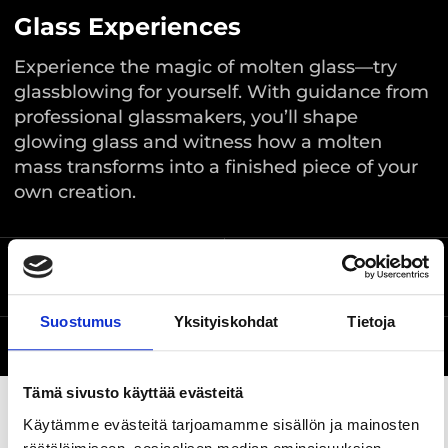
Glass Experiences
Experience the magic of molten glass—try
glassblowing for yourself. With guidance from
professional glassmakers, you’ll shape
glowing glass and witness how a molten
mass transforms into a finished piece of your
own creation.
Pruukinraitti 15
Location on the map
Nuutajärvi, Urjala
Suostumus
Yksityiskohdat
Tietoja
Website
Tämä sivusto käyttää evästeitä
Käytämme evästeitä tarjoamamme sisällön ja mainosten