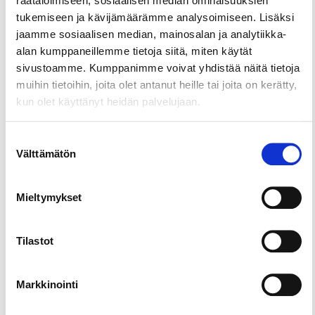
räätälöimiseen, sosiaalisen median ominaisuuksien
Share this page
tukemiseen ja kävijämäärämme analysoimiseen. Lisäksi
jaamme sosiaalisen median, mainosalan ja analytiikka-
alan kumppaneillemme tietoja siitä, miten käytät
Experience the magic of molten glass—try
sivustoamme. Kumppanimme voivat yhdistää näitä tietoja
glassblowing for yourself.
muihin tietoihin, joita olet antanut heille tai joita on kerätty,
With guidance from professional glassmakers,
kun olet käyttänyt heidän palvelujaan.
you’ll shape glowing glass and witness how a
molten mass transforms into a finished piece of
Suostumuksen
your own creation.
Välttämätön
valinta
Mieltymykset
Tilastot
Markkinointi