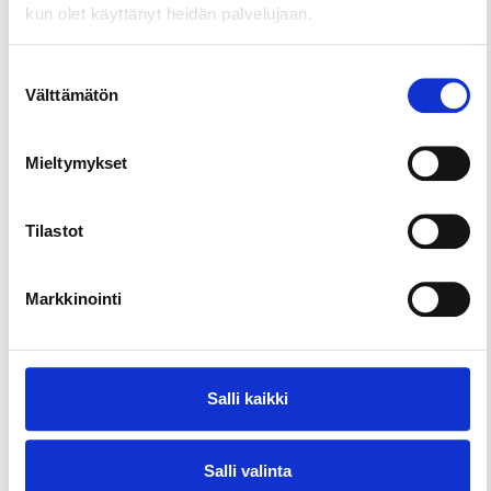
parking spaces, free toilets, clear passageways and
kun olet käyttänyt heidän palvelujaan.
exciting events for everyone!
Suostumuksen
Välttämätön
valinta
Mieltymykset
Tilastot
Markkinointi
Salli kaikki
Salli valinta