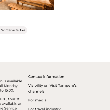
Winter activities
Contact information
n is available
Visibility on Visit Tampere’s
il Monday–
to 15:00.
channels
26, tourist
For media
o available at
re Service
For travel industry