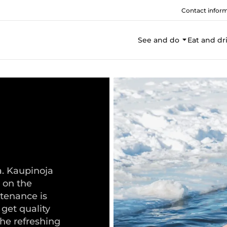
Contact infor
See and do
Eat and dr
a. Kaupinoja
t on the
tenance is
 get quality
the refreshing