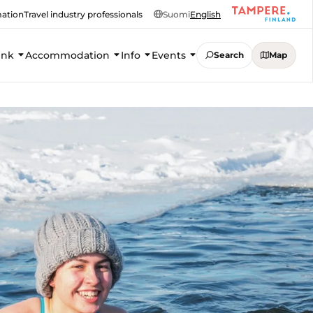
mation
Travel industry professionals
Suomi
English
ink
Accommodation
Info
Events
Search
Map