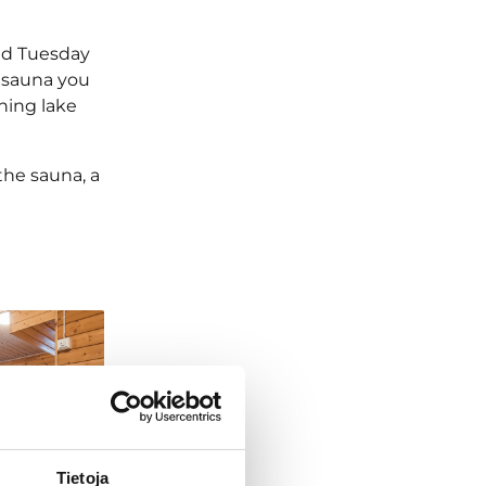
ond Tuesday
e sauna you
shing lake
the sauna, a
Tietoja