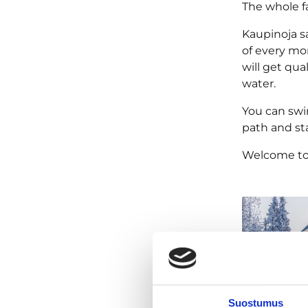
The whole f
Kaupinoja s
of every mo
will get qua
water.
You can swi
path and sta
Welcome to
Suostumus