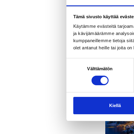
Tämä sivusto käyttää eväste
Käytämme evästeitä tarjoama
ja kävijämäärämme analysoim
kumppaneillemme tietoja siitä
olet antanut heille tai joita o
Suostumuksen
Välttämätön
valinta
Kiellä