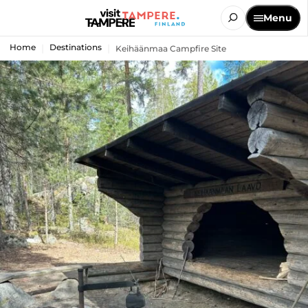
Menu
Home
Destinations
Keihäänmaa Campfire Site