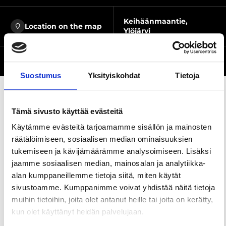
Keihäänmaantie,
Location on the map
Ylöjärvi
Website
Suostumus
Yksityiskohdat
Tietoja
Tämä sivusto käyttää evästeitä
Share this page
Käytämme evästeitä tarjoamamme sisällön ja mainosten
räätälöimiseen, sosiaalisen median ominaisuuksien
tukemiseen ja kävijämäärämme analysoimiseen. Lisäksi
Keihäänmaa campfire site is located in Viljakkala,
jaamme sosiaalisen median, mainosalan ja analytiikka-
Ylöjärvi. There is a campfire place, a firewood shed
alan kumppaneillemme tietoja siitä, miten käytät
and a toilet.
sivustoamme. Kumppanimme voivat yhdistää näitä tietoja
muihin tietoihin, joita olet antanut heille tai joita on kerätty,
kun olet käyttänyt heidän palvelujaan.