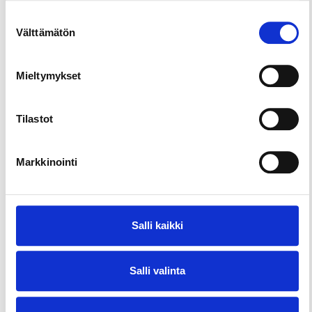
Suostumuksen
Välttämätön
valinta
Mieltymykset
Tilastot
Markkinointi
Salli kaikki
Salli valinta