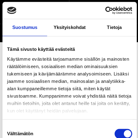
Kuokkalantie 7,
Location on the map
Lempäälä
Suostumus
Yksityiskohdat
Tietoja
Website
Tämä sivusto käyttää evästeitä
Käytämme evästeitä tarjoamamme sisällön ja mainosten
räätälöimiseen, sosiaalisen median ominaisuuksien
Share this page
tukemiseen ja kävijämäärämme analysoimiseen. Lisäksi
jaamme sosiaalisen median, mainosalan ja analytiikka-
alan kumppaneillemme tietoja siitä, miten käytät
Koskisauna is a meeting venue and traditional
sivustoamme. Kumppanimme voivat yhdistää näitä tietoja
sauna next to Kuokkalankoski river in Lempäälä.
muihin tietoihin, joita olet antanut heille tai joita on kerätty,
There’s room for up to 15 people to organize small
kun olet käyttänyt heidän palvelujaan.
meetings and celebrations. The facilities include
fridge, dishwasher and crockery, so bring your own
food and beverages, or let us handle it by our
Suostumuksen
Välttämätön
catering. Also, it is possible to rent towels for 4
valinta