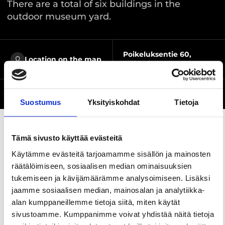
There are a total of six buildings in the
outdoor museum yard.
Poikeluksentie 60,
Location on the map
Ylöjärvi
Website
Suostumus
Yksityiskohdat
Tietoja
Tämä sivusto käyttää evästeitä
Share this page
Käytämme evästeitä tarjoamamme sisällön ja mainosten
räätälöimiseen, sosiaalisen median ominaisuuksien
tukemiseen ja kävijämäärämme analysoimiseen. Lisäksi
Kuru Open Air Museum is open in summer. Its
jaamme sosiaalisen median, mainosalan ja analytiikka-
main attraction is Ensign Stål’s cabin, where
alan kumppaneillemme tietoja siitä, miten käytät
Finland’s national poet J. L. Runeberg was inspired
sivustoamme. Kumppanimme voivat yhdistää näitä tietoja
by the tales of Ensign Polviander. There are a total