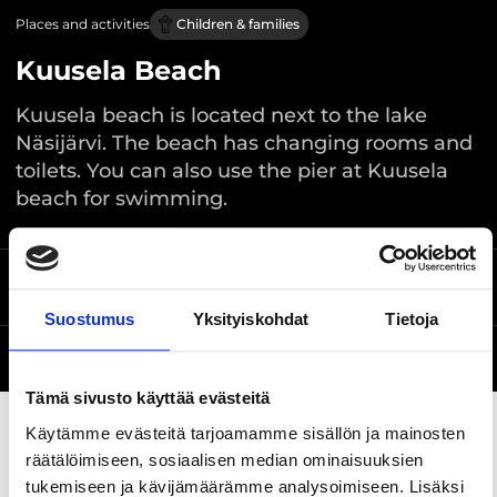
Places and activities
Children & families
Kuusela Beach
Kuusela beach is located next to the lake
Näsijärvi. The beach has changing rooms and
toilets. You can also use the pier at Kuusela
beach for swimming.
Location on the map
Kuruntie, Ylöjärvi
Suostumus
Yksityiskohdat
Tietoja
Website
Tämä sivusto käyttää evästeitä
Käytämme evästeitä tarjoamamme sisällön ja mainosten
räätälöimiseen, sosiaalisen median ominaisuuksien
Share this page
tukemiseen ja kävijämäärämme analysoimiseen. Lisäksi