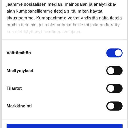
jaamme sosiaalisen median, mainosalan ja analytiikka-
alan kumppaneillemme tietoja siitä, miten käytät
Kuusela beach is located next to the lake Näsijärvi.
sivustoamme. Kumppanimme voivat yhdistää näitä tietoja
The beach has changing rooms and toilets. You
muihin tietoihin, joita olet antanut heille tai joita on kerätty,
can also use the pier at Kuusela beach for
kun olet käyttänyt heidän palvelujaan.
swimming.
Suostumuksen
Välttämätön
valinta
Mieltymykset
Tilastot
Markkinointi
Children & families
Lakes & water activities