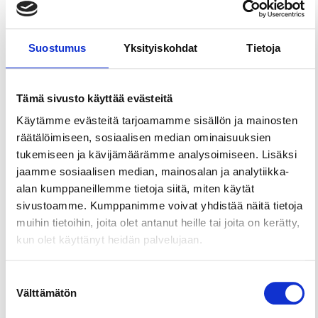
Share this page
Suostumus
Yksityiskohdat
Tietoja
Cycling the Pyhä Route in Pirkkala. The region’s
finest cycling routes can be found on the Lake
Tämä sivusto käyttää evästeitä
Routes cycling map.
Käytämme evästeitä tarjoamamme sisällön ja mainosten
The Pyhäjärvi routes offer several travel options
räätälöimiseen, sosiaalisen median ominaisuuksien
built around them. Along the routes and in the
tukemiseen ja kävijämäärämme analysoimiseen. Lisäksi
surroundings of Pirkkala, we have identified
jaamme sosiaalisen median, mainosalan ja analytiikka-
suitable service stops for cyclists – food, drinks,
alan kumppaneillemme tietoja siitä, miten käytät
accommodation, and various interesting activities
sivustoamme. Kumppanimme voivat yhdistää näitä tietoja
and sights. You can tailor the best route for your
muihin tietoihin, joita olet antanut heille tai joita on kerätty,
trip based on your favorite destinations!
kun olet käyttänyt heidän palvelujaan.
You can start your journey from anywhere along
the route, for example, from the Rantaniitty pier in
Suostumuksen
Pirkkala, and cycle clockwise or counterclockwise,
Välttämätön
valinta
utilizing the boat or train for part of the journey.