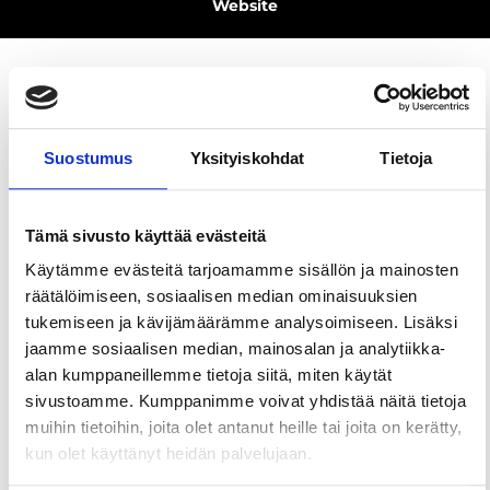
Website
Share this page
Suostumus
Yksityiskohdat
Tietoja
Tämä sivusto käyttää evästeitä
Käytämme evästeitä tarjoamamme sisällön ja mainosten
räätälöimiseen, sosiaalisen median ominaisuuksien
tukemiseen ja kävijämäärämme analysoimiseen. Lisäksi
The destination has been awarded
jaamme sosiaalisen median, mainosalan ja analytiikka-
Sustainable Travel Finland (STF) -label
alan kumppaneillemme tietoja siitä, miten käytät
sivustoamme. Kumppanimme voivat yhdistää näitä tietoja
Sustainable Travel Finland (STF) is a free
muihin tietoihin, joita olet antanut heille tai joita on kerätty,
programme developed by Visit Finland to help
tourism businesses and destinations build
kun olet käyttänyt heidän palvelujaan.
sustainable tourism. The programme provides a