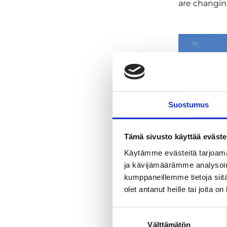
are changin
Suostumus
Tämä sivusto käyttää eväste
Käytämme evästeitä tarjoama
ja kävijämäärämme analysoim
kumppaneillemme tietoja siitä
olet antanut heille tai joita o
Suostumuksen
Välttämätön
valinta