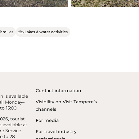
families
Lakes & water activities
Contact information
n is available
Visibility on Visit Tampere’s
il Monday–
to 15:00.
channels
26, tourist
For media
o available at
re Service
For travel industry
e to 28
professionals