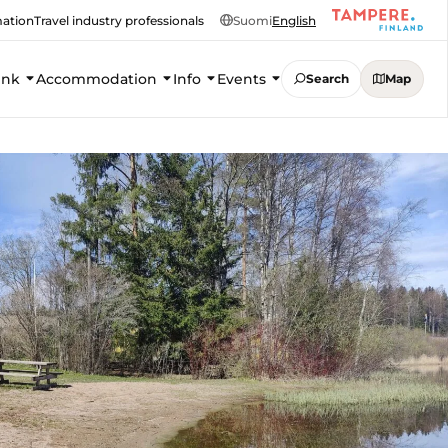
mation
Travel industry professionals
Suomi
English
ink
Accommodation
Info
Events
Search
Map