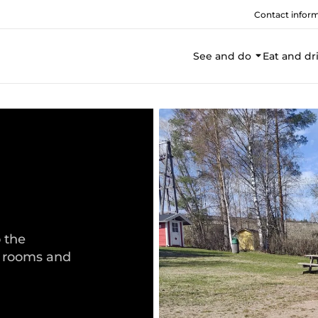
Contact infor
See and do
Eat and dr
 the
g rooms and