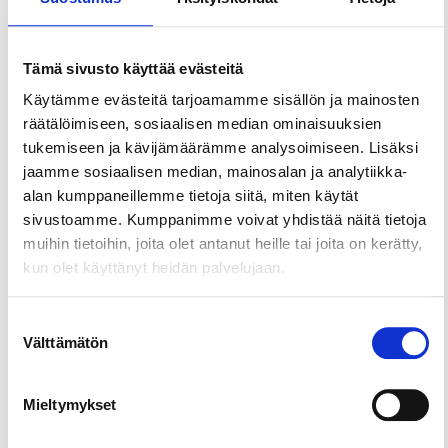
Share this page
Tämä sivusto käyttää evästeitä
Käytämme evästeitä tarjoamamme sisällön ja mainosten
Step into the Midsummer spirit aboard Tarjanne,
räätälöimiseen, sosiaalisen median ominaisuuksien
surrounded by beautiful lake views.
tukemiseen ja kävijämäärämme analysoimiseen. Lisäksi
Hop on board at the Virrat harbour, just a short
jaamme sosiaalisen median, mainosalan ja analytiikka-
stroll from the town centre, and enjoy a
alan kumppaneillemme tietoja siitä, miten käytät
Midsummer cruise on the legendary S/S Tarjanne.
sivustoamme. Kumppanimme voivat yhdistää näitä tietoja
Built in 1908, Tarjanne is a true steamship icon, the
muihin tietoihin, joita olet antanut heille tai joita on kerätty,
last long‑distance passenger steamship of its kind
kun olet käyttänyt heidän palvelujaan.
in Finland.
Suostumuksen
You can join the cruise simply to relax, or enjoy the
Välttämätön
valinta
delicious Midsummer menu and refreshing drinks
served in the ship’s restaurant, with something to
suit every taste.
Mieltymykset
A cruise on the waters around Virrat is a wonderful