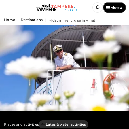
Menu
Home
Destinations
Midsummer cruise in Virrat
Places and activities
Lakes & water activities