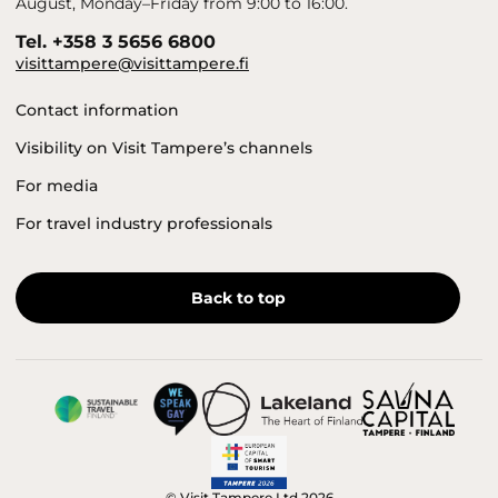
August, Monday–Friday from 9:00 to 16:00.
Tel. +358 3 5656 6800
visittampere@visittampere.fi
Contact information
Visibility on Visit Tampere’s channels
For media
For travel industry professionals
Back to top
© Visit Tampere Ltd 2026