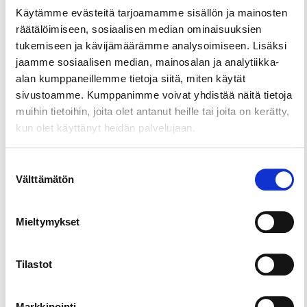
Käytämme evästeitä tarjoamamme sisällön ja mainosten
räätälöimiseen, sosiaalisen median ominaisuuksien
Share this page
tukemiseen ja kävijämäärämme analysoimiseen. Lisäksi
jaamme sosiaalisen median, mainosalan ja analytiikka-
alan kumppaneillemme tietoja siitä, miten käytät
Restaurant Paja Bar pays tribute to the rock’n’roll
sivustoamme. Kumppanimme voivat yhdistää näitä tietoja
culture of Tampere. Paja Bar has a cosy and non-
muihin tietoihin, joita olet antanut heille tai joita on kerätty,
formal atmosphere and the interior design has
kun olet käyttänyt heidän palvelujaan.
been planned in co-operation with well-known
rock artists of Tampere. Paja Bar is serving many
Suostumuksen
local beers uniquely produced for hotel Torni from
Välttämätön
valinta
craft brewery of Pyynikki, Tampere. Come and
enjoy!
Mieltymykset
Tilastot
Markkinointi