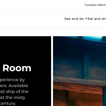
Contact infor
See and do
Eat and dr
e Room
xperience by
ers. Available
st ship of the
 at the misty
century.