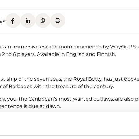
age
 is an immersive escape room experience by WayOut! Sui
2 to 6 players. Available in English and Finnish.
t ship of the seven seas, the Royal Betty, has just dock
 of Barbados with the treasure of the century.
y, you, the Caribbean’s most wanted outlaws, are also pa
 sentence is due at dawn.
on the shore celebrating and will return at first light. Y
pe your miserable fate.