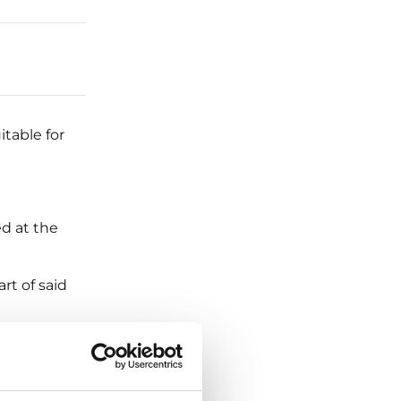
table for
ed at the
rt of said
ou have one