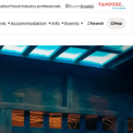
mation
Travel industry professionals
Suomi
English
ink
Accommodation
Info
Events
Search
Map