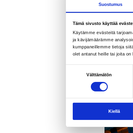
Suostumus
Tämä sivusto käyttää eväste
Käytämme evästeitä tarjoama
ja kävijämäärämme analysoim
kumppaneillemme tietoja siitä
olet antanut heille tai joita o
Suostumuksen
Välttämätön
valinta
Kiellä