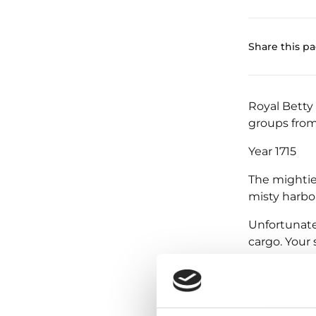
Share this p
Royal Betty
groups from 
Year 1715
The mighties
misty harbor
Unfortunatel
cargo. Your
The crew is 
hour to esca