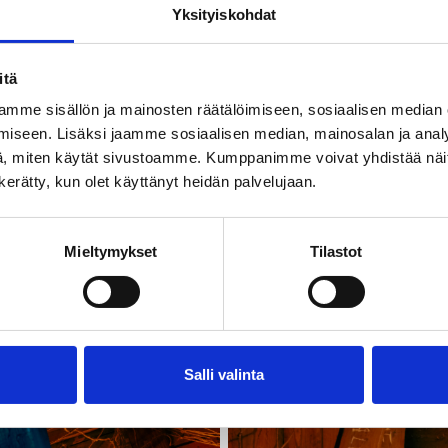
Yksityiskohdat
itä
mme sisällön ja mainosten räätälöimiseen, sosiaalisen median
iseen. Lisäksi jaamme sosiaalisen median, mainosalan ja analy
, miten käytät sivustoamme. Kumppanimme voivat yhdistää näitä t
n kerätty, kun olet käyttänyt heidän palvelujaan.
Mieltymykset
Tilastot
Salli valinta