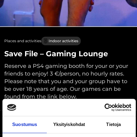
Places and activities
Indoor activities
Save File – Gaming Lounge
Reserve a PS4 gaming booth for your or your
friends to enjoy! 3 €/person, no hourly rates.
Please note that you and your group have to
be over 18 years of age. Our games can be
found from the link below.
Aleksis Kiven katu 24,
Location on the map
Suostumus
Yksityiskohdat
Tietoja
Tampere