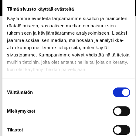
Website
Tämä sivusto käyttää evästeitä
Käytämme evästeitä tarjoamamme sisällön ja mainosten
räätälöimiseen, sosiaalisen median ominaisuuksien
tukemiseen ja kävijämäärämme analysoimiseen. Lisäksi
jaamme sosiaalisen median, mainosalan ja analytiikka-
Share this page
alan kumppaneillemme tietoja siitä, miten käytät
sivustoamme. Kumppanimme voivat yhdistää näitä tietoja
Reserve a PS4 gaming booth for your or your
muihin tietoihin, joita olet antanut heille tai joita on kerätty,
friends to enjoy!
kun olet käyttänyt heidän palvelujaan.
3 €/person, no hourly rates. Please note that you
Suostumuksen
and your group have to be over 18 years of age. Our
Välttämätön
valinta
games can be found from the link below.
Mieltymykset
Tilastot