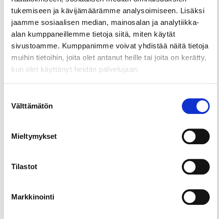
Share this page
tukemiseen ja kävijämäärämme analysoimiseen. Lisäksi
jaamme sosiaalisen median, mainosalan ja analytiikka-
alan kumppaneillemme tietoja siitä, miten käytät
A cosy hotel in a beautiful lakeside setting near
sivustoamme. Kumppanimme voivat yhdistää näitä tietoja
the centre of Tampere and Särkänniemi
muihin tietoihin, joita olet antanut heille tai joita on kerätty,
amusement park. The hotel has a great restaurant,
kun olet käyttänyt heidän palvelujaan.
relaxation suite with a pool and good parking
facilities for cars, including charging stations for
Suostumuksen
electric vehicles.
Välttämätön
valinta
Mieltymykset
Tilastot
Markkinointi