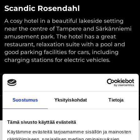
Scandic Rosendahl
A cosy hotel in a beautiful lakeside setting
near the centre of Tampere and Särkänniemi
amusement park. The hotel has a great
restaurant, relaxation suite with a pool and
good parking facilities for cars, including
charging stations for electric vehicles.
Location on the map
Pyynikintie 13, Tampere
Suostumus
Yksityiskohdat
Tietoja
The venue is
Website
accessible
Tämä sivusto käyttää evästeitä
Käytämme evästeitä tarjoamamme sisällön ja mainosten
räätälöimiseen, sosiaalisen median ominaisuuksien