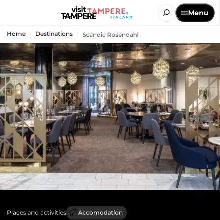
Menu
Home
Destinations
Scandic Rosendahl
Places and activities
Accomodation