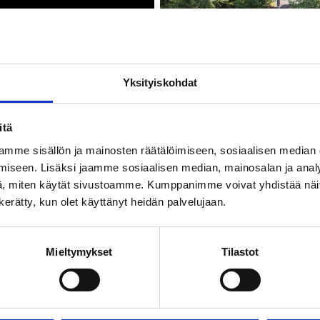
nsaarenkatu, Tampere
Yksityiskohdat
itä
mme sisällön ja mainosten räätälöimiseen, sosiaalisen median
iseen. Lisäksi jaamme sosiaalisen median, mainosalan ja analy
, miten käytät sivustoamme. Kumppanimme voivat yhdistää näitä t
n kerätty, kun olet käyttänyt heidän palvelujaan.
ul scenery of Suomensaari makes it a lovely place to enj
dip in summer and winter. The sauna has good changin
ilities for men and women and a mixed sauna. The sauna
Mieltymykset
Tilastot
ake water, so please bear that in mind and bring your ow