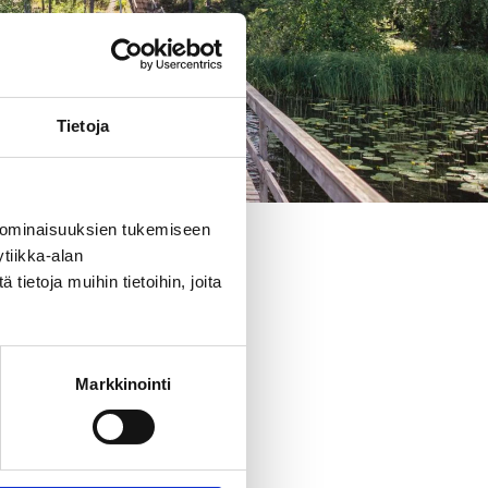
Tietoja
 ominaisuuksien tukemiseen
tiikka-alan
ietoja muihin tietoihin, joita
oy a sauna
g and
 is supplied
Markkinointi
n drinking