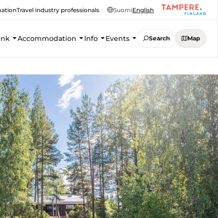
mation
Travel industry professionals
Suomi
English
ink
Accommodation
Info
Events
Search
Map