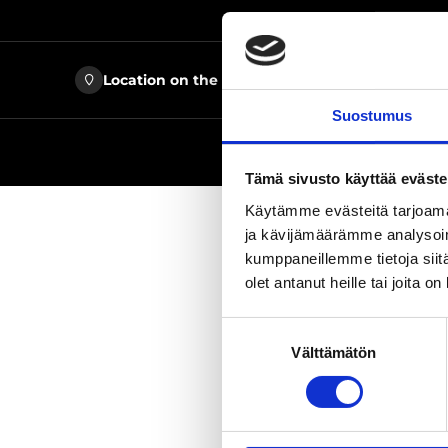
Location on the map
9 Suome
Suostumus
Website
Tämä sivusto käyttää eväste
Käytämme evästeitä tarjoama
ja kävijämäärämme analysoim
kumppaneillemme tietoja siitä
olet antanut heille tai joita o
The beautif
and take a 
Suostumuksen
washing fac
Välttämätön
valinta
only with l
water.