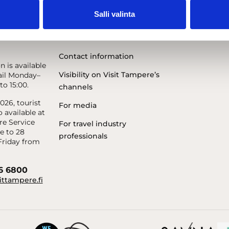
Salli valinta
Contact information
n is available
Visibility on Visit Tampere’s
il Monday–
to 15:00.
channels
26, tourist
For media
o available at
re Service
For travel industry
e to 28
professionals
riday from
56 6800
ittampere.fi