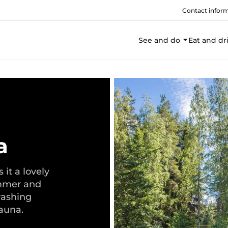
Contact infor
See and do
Eat and dr
a
it a lovely
ummer and
washing
auna.