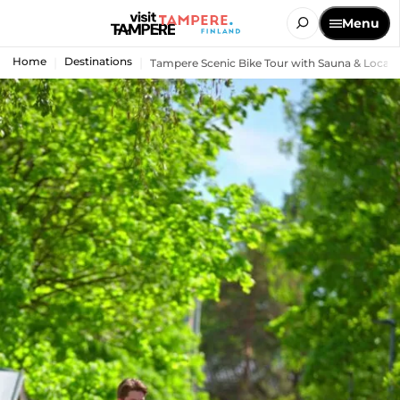
Menu
Home
Destinations
Tampere Scenic Bike Tour with Sauna & Local F.