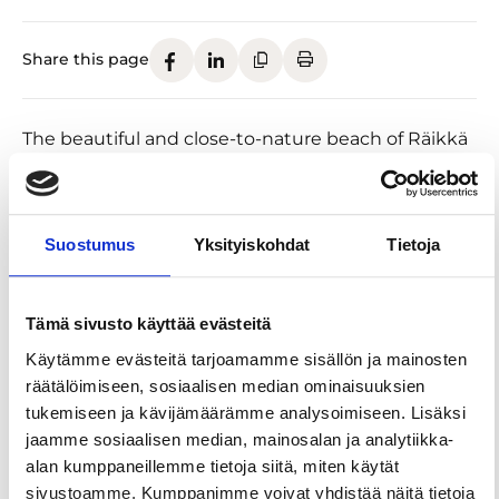
Share this page
The beautiful and close-to-nature beach of Räikkä
is located in a wide park area called Räikkä. At the
child-friendly beach you will find a swimming pier,
toilets and changing rooms. During the bathing
season, changing rooms and toilets are open until
Suostumus
Yksityiskohdat
Tietoja
21:30.
The area serves people from all age groups. It has a
Tämä sivusto käyttää evästeitä
cafeteria/restaurant, beach volley court,
Käytämme evästeitä tarjoamamme sisällön ja mainosten
playground, an obstacle course for hobby horses,
räätälöimiseen, sosiaalisen median ominaisuuksien
exercise equipment for seniors, sports field,
tukemiseen ja kävijämäärämme analysoimiseen. Lisäksi
summer cafe Muru (business is run by local
jaamme sosiaalisen median, mainosalan ja analytiikka-
youths), parking lot (with charging stations) and in
alan kumppaneillemme tietoja siitä, miten käytät
the winter cross-country ski track and a sauna with
sivustoamme. Kumppanimme voivat yhdistää näitä tietoja