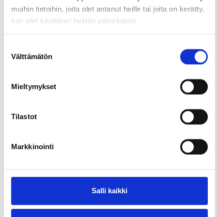
ice-hole for winter swimmers.
muihin tietoihin, joita olet antanut heille tai joita on kerätty,
kun olet käyttänyt heidän palvelujaan.
Suostumuksen
Välttämätön
valinta
Mieltymykset
Tilastot
Markkinointi
Salli kaikki