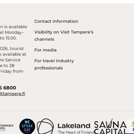
Contact information
n is available
Visibility on Visit Tampere’s
il Monday–
to 15:00.
channels
26, tourist
For media
o available at
re Service
For travel industry
e to 28
professionals
riday from
56 6800
ittampere.fi