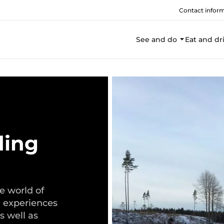
Contact infor
See and do
Eat and dr
ding
e world of
ng experiences
s well as