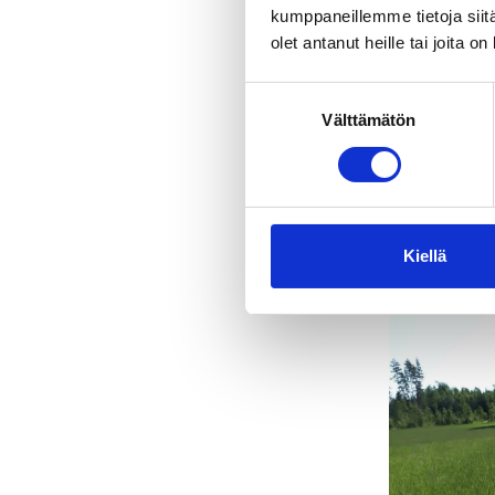
kumppaneillemme tietoja siitä
olet antanut heille tai joita o
Suostumuksen
Välttämätön
valinta
Kiellä