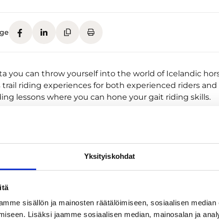
age
ta you can throw yourself into the world of Icelandic hor
s trail riding experiences for both experienced riders and
iding lessons where you can hone your gait riding skills.
Yksityiskohdat
itä
mme sisällön ja mainosten räätälöimiseen, sosiaalisen median
iseen. Lisäksi jaamme sosiaalisen median, mainosalan ja analy