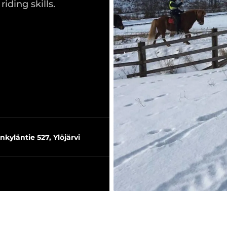
iding skills.
nkyläntie 527, Ylöjärvi