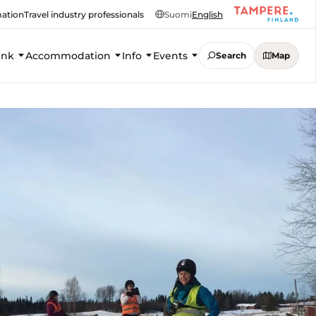
mation
Travel industry professionals
Suomi
English
ink
Accommodation
Info
Events
Search
Map