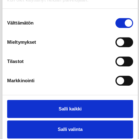
Suostumuksen
Välttämätön
valinta
Mieltymykset
Tilastot
Markkinointi
Salli kaikki
Salli valinta