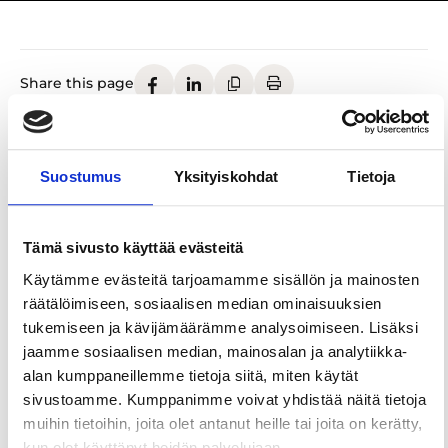
Share this page
Located in the heart of Tampere, Tullintori brings
Suostumus
Yksityiskohdat
Tietoja
together a vibrant mix of the city’s best
restaurants, local cafés, specialty shops and
wellness services. You’ll also find everyday
Tämä sivusto käyttää evästeitä
essentials, including grocery stores, a pharmacy
and ATMs, all under one roof.
Käytämme evästeitä tarjoamamme sisällön ja mainosten
räätälöimiseen, sosiaalisen median ominaisuuksien
With entertainment and activities for all ages,
tukemiseen ja kävijämäärämme analysoimiseen. Lisäksi
Tullintori offers something for everyone. Whether
jaamme sosiaalisen median, mainosalan ja analytiikka-
you’re a local or visiting Tampere for the first time,
alan kumppaneillemme tietoja siitä, miten käytät
there’s always a reason to stay a little longer –
sivustoamme. Kumppanimme voivat yhdistää näitä tietoja
every visit is an experience.
muihin tietoihin, joita olet antanut heille tai joita on kerätty,
kun olet käyttänyt heidän palvelujaan.