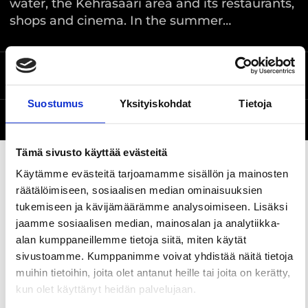
water, the Kehräsaari area and its restaurants,
shops and cinema. In the summer…
Location on the map
Vuolteentori, Tampere
Suostumus
Yksityiskohdat
Tietoja
Website
Tämä sivusto käyttää evästeitä
Käytämme evästeitä tarjoamamme sisällön ja mainosten
räätälöimiseen, sosiaalisen median ominaisuuksien
Share this page
tukemiseen ja kävijämäärämme analysoimiseen. Lisäksi
jaamme sosiaalisen median, mainosalan ja analytiikka-
alan kumppaneillemme tietoja siitä, miten käytät
Vuolteentori is located on one of the prime spots
sivustoamme. Kumppanimme voivat yhdistää näitä tietoja
in the city centre, on the riverbank at Ratina. The
muihin tietoihin, joita olet antanut heille tai joita on kerätty,
square is surrounded by the Koskikeskus
kun olet käyttänyt heidän palvelujaan.
shopping mall, Verkaranta Arts and Crafts Centre