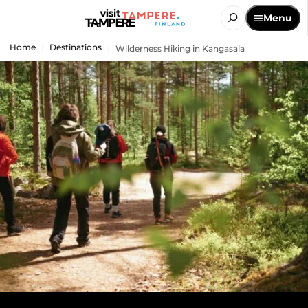
Menu
Home
Destinations
Wilderness Hiking in Kangasala