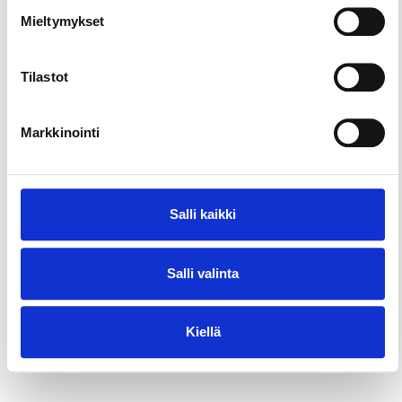
scenic landscapes is available upon request.
Mieltymykset
Tilastot
Markkinointi
Salli kaikki
Salli valinta
Kiellä
Nature & parks
Wellness & wellbeing