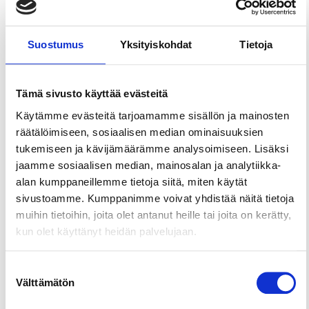
Suostumus
Yksityiskohdat
Tietoja
Share this page
Tämä sivusto käyttää evästeitä
Experience the peace and untouched beauty of
Laipanmaa, one of southern Finland’s largest
Käytämme evästeitä tarjoamamme sisällön ja mainosten
continuous forest areas. This guided hike starts at
räätälöimiseen, sosiaalisen median ominaisuuksien
the historic Rajala forest cabin and winds through
tukemiseen ja kävijämäärämme analysoimiseen. Lisäksi
diverse forest landscapes, past small bogs, and
jaamme sosiaalisen median, mainosalan ja analytiikka-
along lakeshores. Along the way, you’ll hear
alan kumppaneillemme tietoja siitä, miten käytät
fascinating stories about Laipanmaa’s history and
sivustoamme. Kumppanimme voivat yhdistää näitä tietoja
discover hidden gems of the wilderness.
muihin tietoihin, joita olet antanut heille tai joita on kerätty,
kun olet käyttänyt heidän palvelujaan.
If the weather allows, we’ll stop at a shelter to light
a campfire, enjoy freshly brewed coffee with
Suostumuksen
snacks, and do some light body care exercises.
Välttämätön
valinta
This guided adventure through Laipanmaa’s