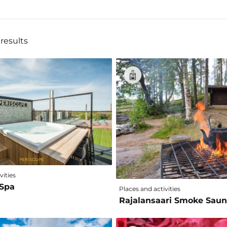
results
vities
 Spa
Places and activities
Rajalansaari Smoke Sau