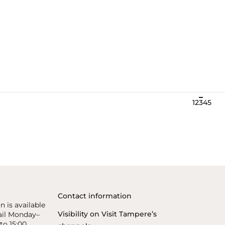
1
2
3
4
5
Contact information
n is available
Visibility on Visit Tampere’s
il Monday–
to 15:00.