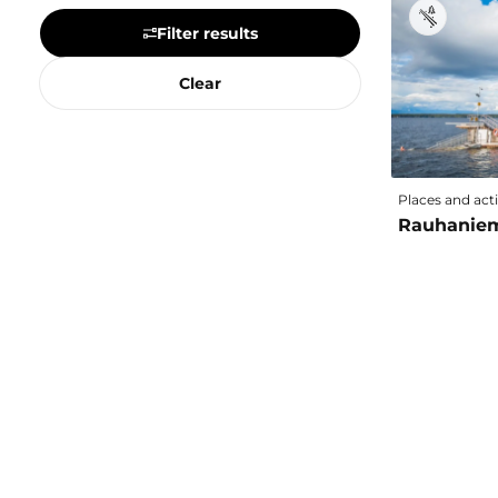
Landmarks & attractions
Filter results
Meeting & event venues
Museums & galleries
Clear
Nature & parks
Other attractions & activities
Outdoor activities
Restaurants & cafés
Places and acti
Sauna
Rauhaniem
Shopping
Sports
Tours & guided tours
Transportation
Wellness & wellbeing
Winter activities
Season
Autumn
Spring