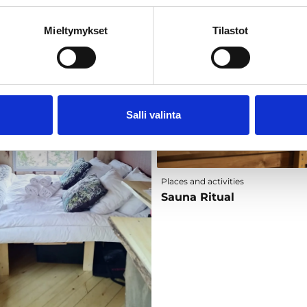
Mieltymykset
Tilastot
Salli valinta
Places and activities
Sauna Ritual