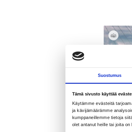
Summer
Winter
Accessibility
The destination is accessible
Corporate Responsibility
The destination has been
awarded the Sustainable Travel
Finland label
Suostumus
Tämä sivusto käyttää eväste
Käytämme evästeitä tarjoama
ja kävijämäärämme analysoim
kumppaneillemme tietoja siitä
olet antanut heille tai joita o
Places and acti
Sauna Boa