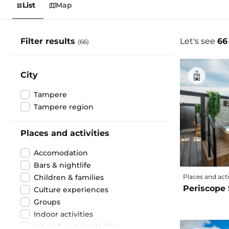
List
Map
Filter results
Let's see
66
(66)
City
Tampere
Tampere region
Places and activities
Accomodation
Bars & nightlife
Children & families
Places and acti
Periscope
Culture experiences
Groups
Indoor activities
Lakes & water activities