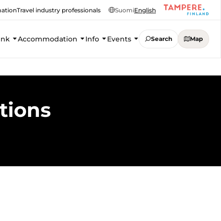
mation
Travel industry professionals
Suomi
English
ink
Accommodation
Info
Events
Search
Map
tions