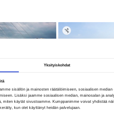
Yksityiskohdat
itä
Places and activities
Sauna Boat, Laineille.fi
mme sisällön ja mainosten räätälöimiseen, sosiaalisen median
iseen. Lisäksi jaamme sosiaalisen median, mainosalan ja analy
, miten käytät sivustoamme. Kumppanimme voivat yhdistää näitä t
n kerätty, kun olet käyttänyt heidän palvelujaan.
vities
t Cruise