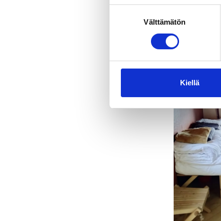
Suostumuksen
Välttämätön
valinta
Kiellä