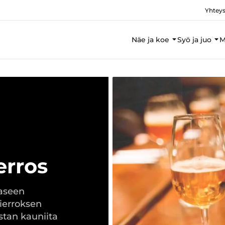
Yhteys
Näe ja koe
Syö ja juo
M
erros
aaseen
kierroksen
ustan kauniita