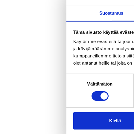
Suostumus
Tutustu Tam
Unitedin olu
kauniita pai
Tämä sivusto käyttää eväste
pysähdymme
Käytämme evästeitä tarjoama
laadukkaan 
ja kävijämäärämme analysoim
kumppaneillemme tietoja siitä
Kierroksen 
olet antanut heille tai joita o
tunnetaank
maistelemaan
Suostumuksen
väleissä on 
Välttämätön
valinta
ateria viim
Kierros on J
kansainväli
kierrosta on
Kiellä