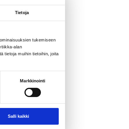
Tietoja
avalla, JCI
ustan
na
iden
 ominaisuuksien tukemiseen
tiikka-alan
ietoja muihin tietoihin, joita
 joka
et
. Oluiden
a täysi
Markkinointi
sittua
Salli kaikki