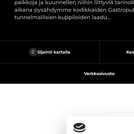
paikkoja ja kuunnellen niihin liittyviä tarino
aikana pysähdymme kodikkaiden Gastropub
tunnelmallisien kuppiloiden laadu…
Sijainti kartalla
Kes
Verkkosivusto
Jaa sivu