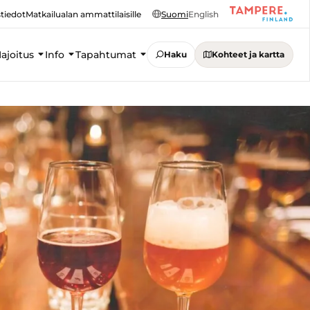
tiedot
Matkailualan ammattilaisille
Suomi
English
ajoitus
Info
Tapahtumat
Haku
Kohteet ja kartta