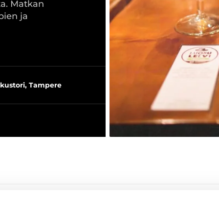
ita. Matkan
ien ja
kustori, Tampere