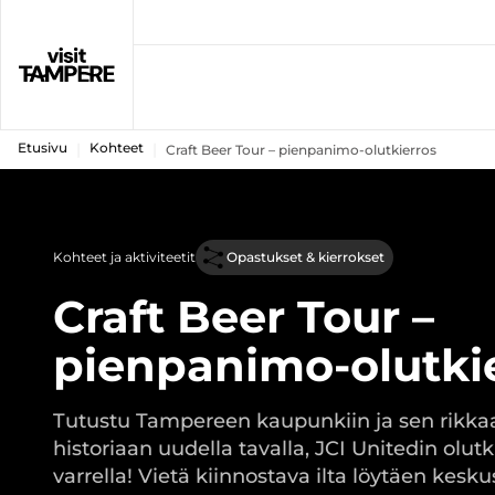
Etusivu
Kohteet
Craft Beer Tour – pienpanimo-olutkierros
Kohteet ja aktiviteetit
Opastukset & kierrokset
Craft Beer Tour –
pienpanimo-olutki
Tutustu Tampereen kaupunkiin ja sen rikk
historiaan uudella tavalla, JCI Unitedin olut
varrella! Vietä kiinnostava ilta löytäen kesk