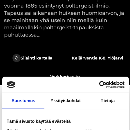
vuonna 1885 esiintynyt poltergeist-ilmiö.
Tapaus sai aikanaan huikean huomioarvon, ja
se mainitaan yhä usein niin meillä kuin
maailmallakin poltergeist-tapauksista
puhuttaessa…
Sijainti kartalla
Keijärventie 168, Ylöjärvi
Verkkosivusto
Suostumus
Yksityiskohdat
Tietoja
Jaa sivu
Tämä sivusto käyttää evästeitä
Efraim Martinin torpan kivijalka ja torpan