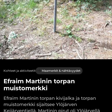
Kohteet ja aktiviteetit
Maamerkit & nähtävyydet
Efraim Martinin torpan
muistomerkki
Efraim Martinin torpan kivijalka ja torpan
muistomerkki sijaitsee Ylöjärven
Keijärventiellä. Martinin pirut oli Ylöjärvellä