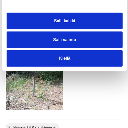
metsää, ja talosta on jäänteenä vain perustuksen
kiviröykkiöitä ja läheisyydessä muistokyltti.
Salli kaikki
Pysäköithän turvallisesti Keijärventien varteen.
Salli valinta
Kiellä
Maamerkit & nähtävyydet