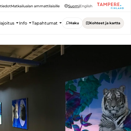
tiedot
Matkailualan ammattilaisille
Suomi
English
ajoitus
Info
Tapahtumat
Haku
Kohteet ja kartta