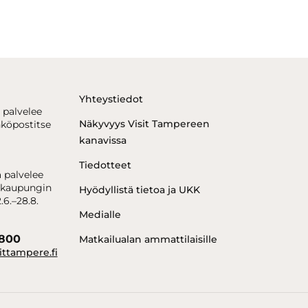
Yhteystiedot
 palvelee
Näkyvyys Visit Tampereen
hköpostitse
kanavissa
Tiedotteet
 palvelee
kaupungin
Hyödyllistä tietoa ja UKK
.6.–28.8.
Medialle
6800
Matkailualan ammattilaisille
ittampere.fi