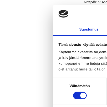
ympäri vuode
myyntinäytte
Vapaa pääsy.
Suostumus
Tämä sivusto käyttää eväste
Käytämme evästeitä tarjoama
ja kävijämäärämme analysoim
kumppaneillemme tietoja siitä
olet antanut heille tai joita o
Suostumuksen
Välttämätön
valinta