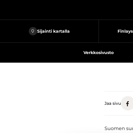
Sijainti kartalla
Finlay
Verkkosivusto
Jaa sivu
Suomen suuri