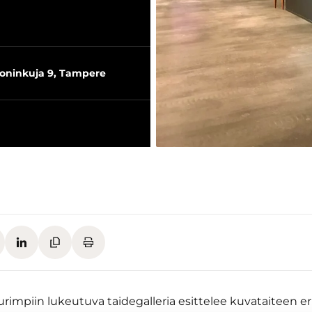
soninkuja 9, Tampere
mpiin lukeutuva taidegalleria esittelee kuvataiteen eri 