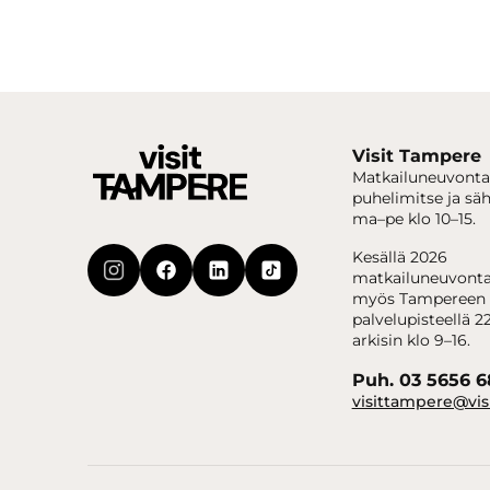
Visit Tampere
Matkailuneuvonta
puhelimitse ja sä
ma–pe klo 10–15.
Kesällä 2026
matkailuneuvonta
myös Tampereen 
palvelupisteellä 22
arkisin klo 9–16.
Puh. 03 5656 
visittampere@vis