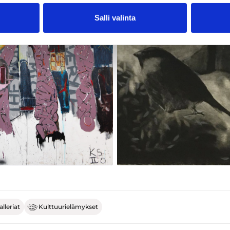
Salli valinta
lleriat
Kulttuurielämykset