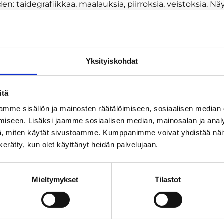
n: taidegrafiikkaa, maalauksia, piirroksia, veistoksia. Nä
lyitä. Kesäisin galleria on osa Finlayson Art Area -taid
 Koiraystävällinen.
Yksityiskohdat
itä
mme sisällön ja mainosten räätälöimiseen, sosiaalisen median
iseen. Lisäksi jaamme sosiaalisen median, mainosalan ja analy
, miten käytät sivustoamme. Kumppanimme voivat yhdistää näitä t
n kerätty, kun olet käyttänyt heidän palvelujaan.
Mieltymykset
Tilastot