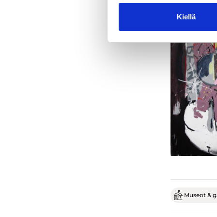
Kiellä
Museot & ga