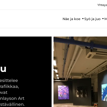
Yhteys
Näe ja koe
Syö ja juo
M
au
esittelee
afiikkaa,
ovat
inlayson Art
stävällinen.