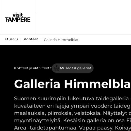
Etusivu
Kohteet
Galleria Himmelblau
Kohteet ja aktiviteetit
Museot & galleriat
Galleria Himmelbl
Suomen suurimpiin lukeutuva taidegalleria 
kuvataiteen eri lajeja ympäri vuoden: taidegr
maalauksia, piirroksia, veistoksia. Näyttelyt 
myyntinäyttelyitä. Kesäisin galleria on osa F
Area -taidetapahtumaa. Vapaa pääsy. Koiray