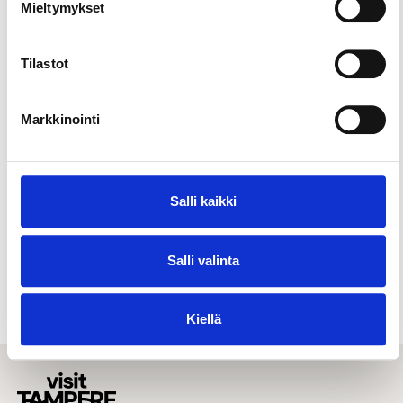
Mieltymykset
Tilastot
Markkinointi
Salli kaikki
Salli valinta
Lapsille & perheille
Vesistöt & vesiaktiviteetit
Kiellä