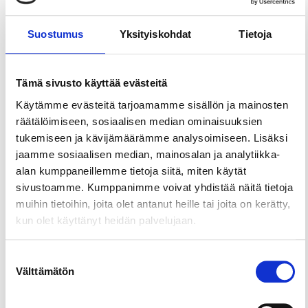
Jaa sivu
Suostumus
Yksityiskohdat
Tietoja
Hevossaaren rannalta löytyy niin hiekkaa kuin
myös nurmialuetta. Ranta on lapsiystävällinen sen
mataluuden ansiosta. Uimiseen voi hyödyntää
Tämä sivusto käyttää evästeitä
myös rannalta löytyvää laituria pulahtaakseen
Käytämme evästeitä tarjoamamme sisällön ja mainosten
Keihäsjärveen.
räätälöimiseen, sosiaalisen median ominaisuuksien
tukemiseen ja kävijämäärämme analysoimiseen. Lisäksi
Rannalla on WC-tilat ja pukukopit.
jaamme sosiaalisen median, mainosalan ja analytiikka-
alan kumppaneillemme tietoja siitä, miten käytät
sivustoamme. Kumppanimme voivat yhdistää näitä tietoja
muihin tietoihin, joita olet antanut heille tai joita on kerätty,
kun olet käyttänyt heidän palvelujaan.
Suostumuksen
Välttämätön
valinta