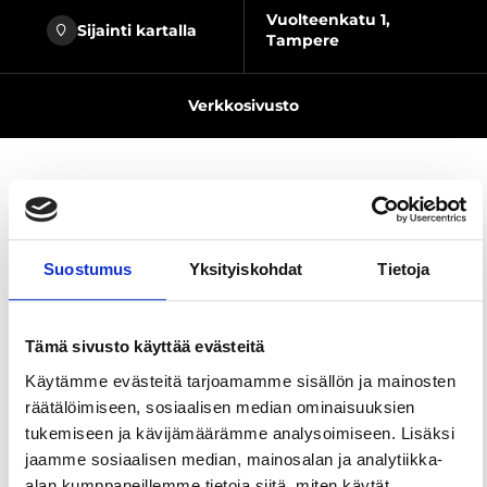
Vuolteenkatu 1,
Sijainti kartalla
Tampere
Verkkosivusto
Jaa sivu
Suostumus
Yksityiskohdat
Tietoja
Hohtogolf West Coast on ensimmäinen laatuaan
koko Euroopassa. Ennennäkemättömät näyttävillä
Tämä sivusto käyttää evästeitä
tehosteilla varustellut hohtominigolfradat tarjoavat
Käytämme evästeitä tarjoamamme sisällön ja mainosten
upean elämyksen illanviettoon, treffeille,
räätälöimiseen, sosiaalisen median ominaisuuksien
kaveriporukoille, yritysryhmille, polttariryhmille,
tukemiseen ja kävijämäärämme analysoimiseen. Lisäksi
pikkujouluihin, synttäreihin sekä perheille. Meille
jaamme sosiaalisen median, mainosalan ja analytiikka-
voit tulla viettämään hauskaa vapaa-aikaa vaikka
alan kumppaneillemme tietoja siitä, miten käytät