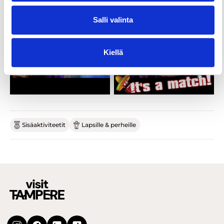
Salli valinta
Kiellä
Sisäaktiviteetit
Lapsille & perheille