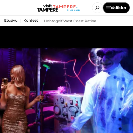
Valikko
Etusivu
Kohteet
Hohtogolf West Coast Ratina