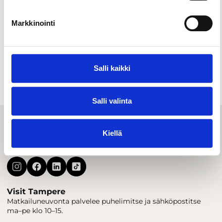
Markkinointi
Baarit & yöelämä
Salli kaikki
Salli valinta
Kiellä
Visit Tampere
Matkailuneuvonta palvelee puhelimitse ja sähköpostitse
ma–pe klo 10–15.