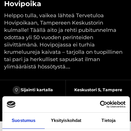
Hovipoika
Helppo tulla, vaikea lähteä Tervetuloa
Hovipoikaan, Tampereen Keskustorin
kulmalle! Täällä aito ja rehti pubitunnelma
odottaa yli 50 vuoden perinteiden
siivittämänä. Hovipojassa ei turhia
krumeluureja kaivata – tarjolla on tuopillinen
tai pari ja herkulliset sapuskat ilman
ylimääräistä hössötystä….
Sijainti kartalla
Keskustori 5, Tampere
Kohde on esteetön
Verkkosivusto
Suostumus
Yksityiskohdat
Tietoja