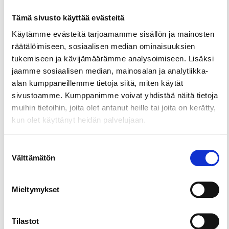
Tämä sivusto käyttää evästeitä
Jaa sivu
Käytämme evästeitä tarjoamamme sisällön ja mainosten
räätälöimiseen, sosiaalisen median ominaisuuksien
tukemiseen ja kävijämäärämme analysoimiseen. Lisäksi
Helppo tulla, vaikea lähteä
jaamme sosiaalisen median, mainosalan ja analytiikka-
Tervetuloa Hovipoikaan, Tampereen Keskustorin
alan kumppaneillemme tietoja siitä, miten käytät
kulmalle! Täällä aito ja rehti pubitunnelma odottaa
sivustoamme. Kumppanimme voivat yhdistää näitä tietoja
yli 50 vuoden perinteiden siivittämänä.
muihin tietoihin, joita olet antanut heille tai joita on kerätty,
Hovipojassa ei turhia krumeluureja kaivata – tarjolla
kun olet käyttänyt heidän palvelujaan.
on tuopillinen tai pari ja herkulliset sapuskat ilman
ylimääräistä hössötystä. Osallistu rennosti
Suostumuksen
Hovipojan pubivisaan ja nauti olohuonemaisesta
Välttämätön
valinta
tunnelmasta keskellä kaupunkia – vähän kuin
kotiinsa tulisi.
Mieltymykset
Tilastot