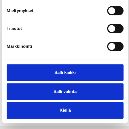
Mieltymykset
Tilastot
Markkinointi
Salli kaikki
Salli valinta
Majoitus
Kiellä