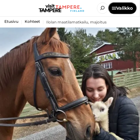
Valikko
Etusivu
Kohteet
Ilolan maatilamatkailu, majoitus