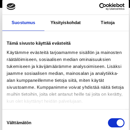
Suostumus
Yksityiskohdat
Tietoja
Jaa sivu
Tämä sivusto käyttää evästeitä
Majoitusta ympärivuotisesti toimivalla maatilalla.
Käytämme evästeitä tarjoamamme sisällön ja mainosten
Tilattavissa ruoka-, sauna-, ratsastus-, kokous- ja
räätälöimiseen, sosiaalisen median ominaisuuksien
juhlapalveluja. Tarjolla myös Country Escape Ilola -
tukemiseen ja kävijämäärämme analysoimiseen. Lisäksi
maatilapakopeli.
jaamme sosiaalisen median, mainosalan ja analytiikka-
alan kumppaneillemme tietoja siitä, miten käytät
sivustoamme. Kumppanimme voivat yhdistää näitä tietoja
muihin tietoihin, joita olet antanut heille tai joita on kerätty,
kun olet käyttänyt heidän palvelujaan.
Suostumuksen
Välttämätön
valinta