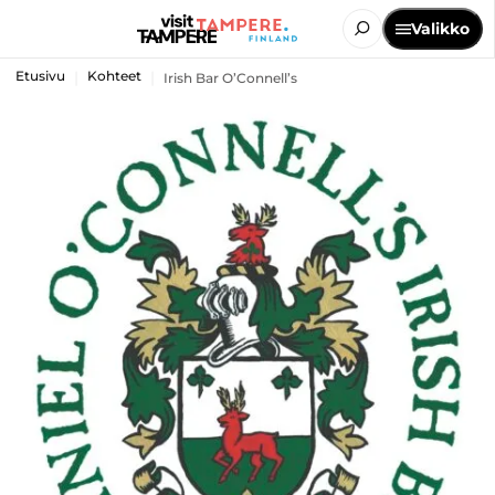
Valikko
Etusivu
Kohteet
Irish Bar O’Connell’s