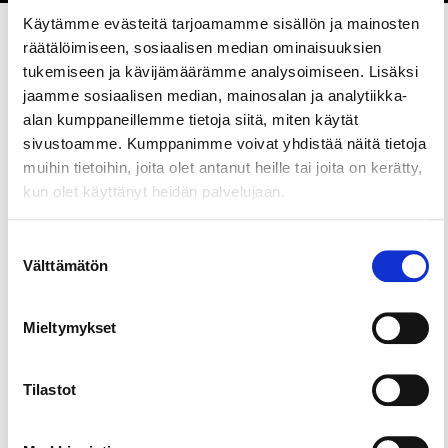
Käytämme evästeitä tarjoamamme sisällön ja mainosten
räätälöimiseen, sosiaalisen median ominaisuuksien
tukemiseen ja kävijämäärämme analysoimiseen. Lisäksi
Jaa sivu
jaamme sosiaalisen median, mainosalan ja analytiikka-
alan kumppaneillemme tietoja siitä, miten käytät
sivustoamme. Kumppanimme voivat yhdistää näitä tietoja
Se ”ainoa ja oikea” irkkupubi Tampereella vuodesta
muihin tietoihin, joita olet antanut heille tai joita on kerätty,
1996!
kun olet käyttänyt heidän palvelujaan.
Suostumuksen
Välttämätön
valinta
Mieltymykset
Tilastot