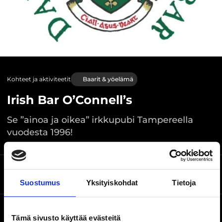
Kohteet ja aktiviteetit
Baarit & yöelämä
Irish Bar O’Connell’s
Se ”ainoa ja oikea” irkkupubi Tampereella
vuodesta 1996!
Rautatienkatu 24,
Sijainti kartalla
Tampere
Suostumus
Yksityiskohdat
Tietoja
Verkkosivusto
Tämä sivusto käyttää evästeitä