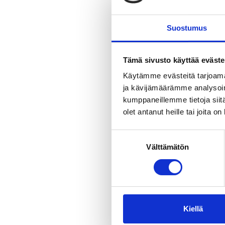
Suostumus
Tämä sivusto käyttää eväste
Käytämme evästeitä tarjoama
ja kävijämäärämme analysoim
kumppaneillemme tietoja siitä
olet antanut heille tai joita o
Suostumuksen
Välttämätön
valinta
Kiellä