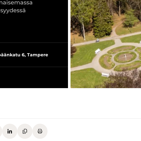
emaisemassa
isyydessä
äänkatu 6, Tampere