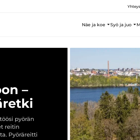
Yhteys
Näe ja koe
Syö ja juo
M
oon –
retki
töösi pyörän
 reitin
ta. Pyöräreitti