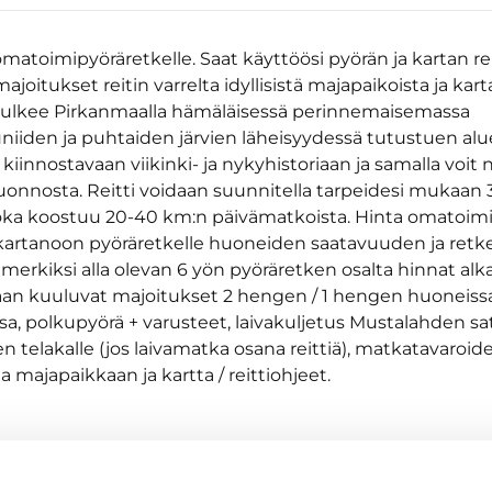
matoimipyöräretkelle. Saat käyttöösi pyörän ja kartan re
oitukset reitin varrelta idyllisistä majapaikoista ja kart
 kulkee Pirkanmaalla hämäläisessä perinnemaisemassa
iiden ja puhtaiden järvien läheisyydessä tutustuen aluee
 kiinnostavaan viikinki- ja nykyhistoriaan ja samalla voit 
luonnosta. Reitti voidaan suunnitella tarpeidesi mukaan 
 joka koostuu 20-40 km:n päivämatkoista. Hinta omatoimi
kartanoon pyöräretkelle huoneiden saatavuuden ja ret
merkiksi alla olevan 6 yön pyöräretken osalta hinnat alk
aan kuuluvat majoitukset 2 hengen / 1 hengen huoneiss
sa, polkupyörä + varusteet, laivakuljetus Mustalahden s
 telakalle (jos laivamatka osana reittiä), matkatavaroid
 majapaikkaan ja kartta / reittiohjeet.