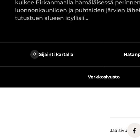
kulkee Pirkanmaalla hämäläisessä perinn
luonnonkauniiden ja puhtaiden järvien lähe
tutustuen alueen idyllisii…
Sijainti kartalla
Hatanp
Verkkosivusto
Jaa sivu