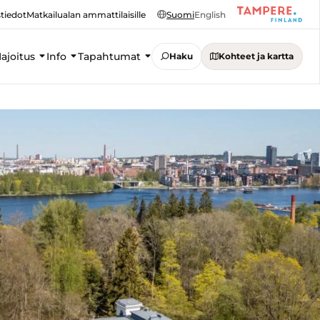
tiedot
Matkailualan ammattilaisille
Suomi
English
ajoitus
Info
Tapahtumat
Haku
Kohteet ja kartta