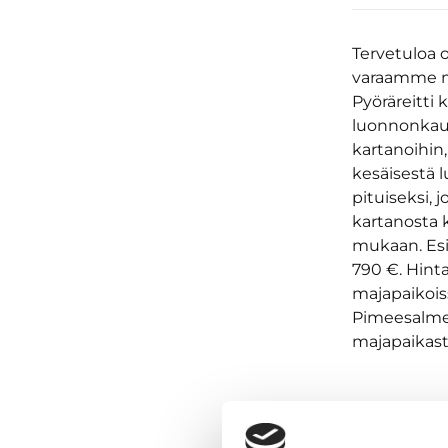
Tervetuloa o
varaamme maj
Pyöräreitti
luonnonkaun
kartanoihin,
kesäisestä 
pituiseksi,
kartanosta 
mukaan. Esi
790 €. Hint
majapaikois
Pimeesalmen
majapaikasta