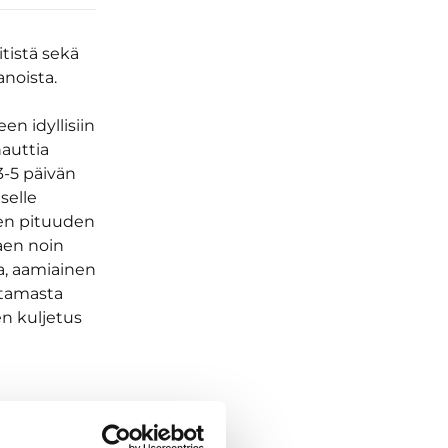
itistä sekä
anoista.
n idyllisiin
nauttia
3-5 päivän
selle
ken pituuden
aen noin
a, aamiainen
atamasta
en kuljetus