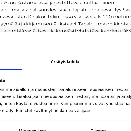
in Yö on Sastamalassa järjestettävä ainutlaatuinen
pahtuma ja kirjallisuusfestivaali. Tapahtuma keskittyy S
n keskustan Kirjakortteliin, jossa sijaitsee alle 200 metrin
myymälää ja kirjamuseo Pukstaavi. Tapahtuma on kirjoist
ta ihmisiä syvällisesti ja kepeästi yhdistävä kahden päi
apahtuma. elokuun alussa. Ohjelmaan kuuluu kirjailijahaa
, musiikkia ja maratonluentoja suomalaisesta kirjallisuu
Yksityiskohdat
itä
mme sisällön ja mainosten räätälöimiseen, sosiaalisen median
iseen. Lisäksi jaamme sosiaalisen median, mainosalan ja analy
, miten käytät sivustoamme. Kumppanimme voivat yhdistää näitä t
n kerätty, kun olet käyttänyt heidän palvelujaan.
Mieltymykset
Tilastot