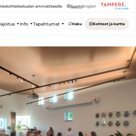
tiedot
Matkailualan ammattilaisille
Suomi
English
ajoitus
Info
Tapahtumat
Haku
Kohteet ja kartta