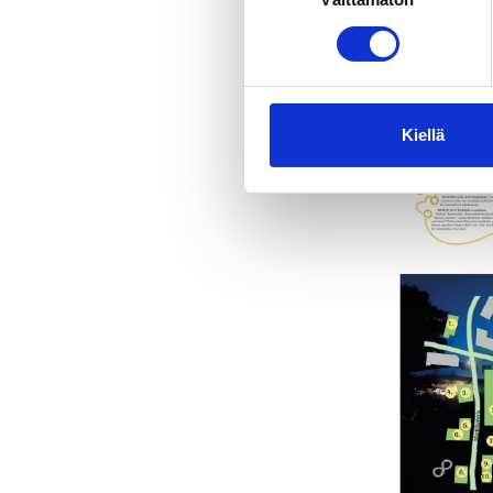
valinta
Kiellä