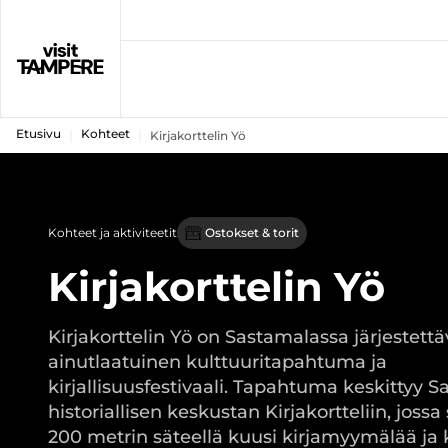
Etusivu
Kohteet
Kirjakorttelin Yö
Kohteet ja aktiviteetit
Ostokset & torit
Kirjakorttelin Yö
Kirjakorttelin Yö on Sastamalassa järjestett
ainutlaatuinen kulttuuritapahtuma ja
kirjallisuusfestivaali. Tapahtuma keskittyy 
historiallisen keskustan Kirjakortteliin, jossa 
200 metrin säteellä kuusi kirjamyymälää ja