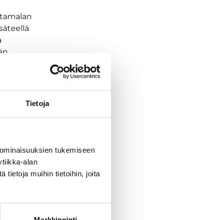
astamalan
 säteellä
a
vän
statteluja,
desta.
Tietoja
 ominaisuuksien tukemiseen
tiikka-alan
ietoja muihin tietoihin, joita
Markkinointi