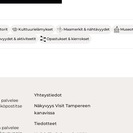
torit
Kulttuurielämykset
Maamerkit & nähtävyydet
Museot 
yydet & aktiviteetit
Opastukset & kierrokset
Yhteystiedot
 palvelee
Näkyvyys Visit Tampereen
hköpostitse
kanavissa
Tiedotteet
 palvelee