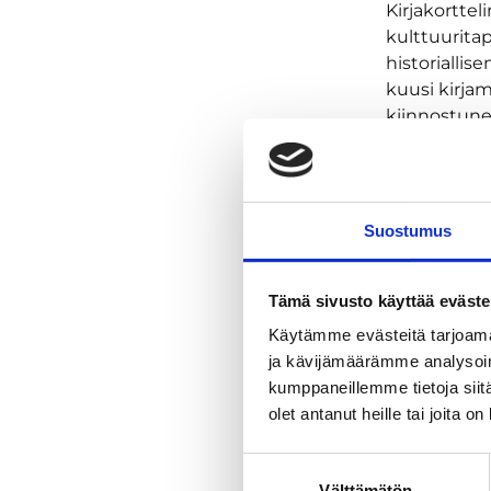
Kirjakorttel
kulttuurita
historiallise
kuusi kirja
kiinnostunei
mittainen t
keskusteluja
Suostumus
Tämä sivusto käyttää eväste
Käytämme evästeitä tarjoama
ja kävijämäärämme analysoim
kumppaneillemme tietoja siitä
olet antanut heille tai joita o
Suostumuksen
Välttämätön