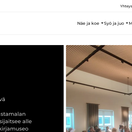
Yhteys
Näe ja koe
Syö ja juo
M
ävä
Sastamalan
sijaitsee alle
 kirjamuseo