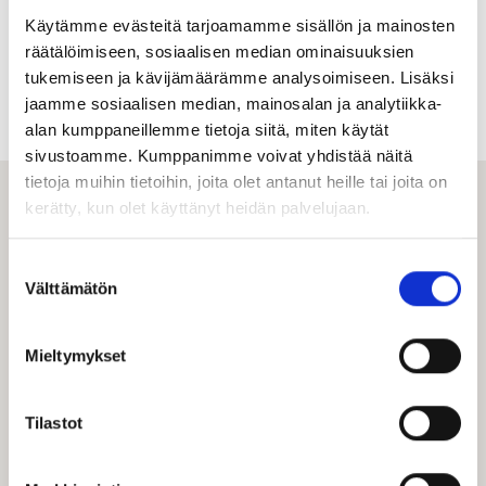
Käytämme evästeitä tarjoamamme sisällön ja mainosten
räätälöimiseen, sosiaalisen median ominaisuuksien
tukemiseen ja kävijämäärämme analysoimiseen. Lisäksi
Kuva: Yle Elävä arkisto. Kummeli: Tonnin seteli
jaamme sosiaalisen median, mainosalan ja analytiikka-
alan kumppaneillemme tietoja siitä, miten käytät
sivustoamme. Kumppanimme voivat yhdistää näitä
tietoja muihin tietoihin, joita olet antanut heille tai joita on
kerätty, kun olet käyttänyt heidän palvelujaan.
Suostumuksen
Välttämätön
valinta
Visit Tampere
Mieltymykset
Matkailuneuvonta palvelee puhelimitse ja sähköpostitse
ma–pe klo 10–15.
Tilastot
Kesällä 2026 matkailuneuvonta palvelee myös Tampereen
kaupungin palvelupisteellä 22.6.–28.8. arkisin klo 9–16.
Puh. 03 5656 6800