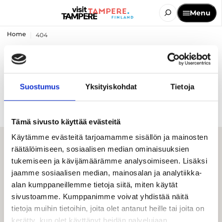
Menu
Home
404
The page you are looking for
was not found
Suostumus
Yksityiskohdat
Tietoja
Tämä sivusto käyttää evästeitä
Käytämme evästeitä tarjoamamme sisällön ja mainosten
räätälöimiseen, sosiaalisen median ominaisuuksien
tukemiseen ja kävijämäärämme analysoimiseen. Lisäksi
jaamme sosiaalisen median, mainosalan ja analytiikka-
alan kumppaneillemme tietoja siitä, miten käytät
sivustoamme. Kumppanimme voivat yhdistää näitä
tietoja muihin tietoihin, joita olet antanut heille tai joita on
Visit Tampere
kerätty, kun olet käyttänyt heidän palvelujaan.