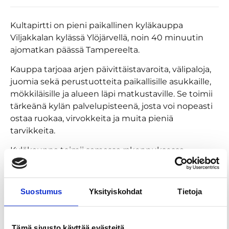
Kultapirtti on pieni paikallinen kyläkauppa
Viljakkalan kylässä Ylöjärvellä, noin 40 minuutin
ajomatkan päässä Tampereelta.
Kauppa tarjoaa arjen päivittäistavaroita, välipaloja,
juomia sekä perustuotteita paikallisille asukkaille,
mökkiläisille ja alueen läpi matkustaville. Se toimii
tärkeänä kylän palvelupisteenä, josta voi nopeasti
ostaa ruokaa, virvokkeita ja muita pieniä
tarvikkeita.
Kyläkauppa toimii samassa rakennuksessa
Kultapirtin ravintolan ja kahvilan kanssa, joten
ruokaostokset on helppo yhdistää kahvitaukoon
tai ruokailuun.
Suostumus
Yksityiskohdat
Tietoja
Kultapirtti on kätevä pysähdyspaikka matkailijoille,
jotka liikkuvat Pirkanmaan maaseudulla tai
Tämä sivusto käyttää evästeitä