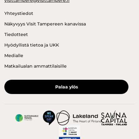
visittampere@visittampere.fi
Yhteystiedot
Näkyvyys Visit Tampereen kanavissa
Tiedotteet
Hyödyllistä tietoa ja UKK
Medialle
Matkailualan ammattilaisille
Palaa ylös