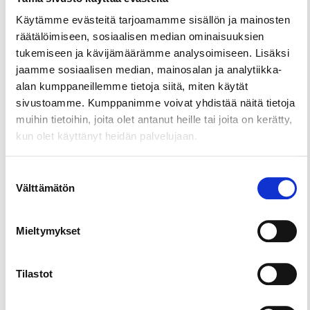
majoittuvat lähialueen mökeissä.
Käytämme evästeitä tarjoamamme sisällön ja mainosten
räätälöimiseen, sosiaalisen median ominaisuuksien
tukemiseen ja kävijämäärämme analysoimiseen. Lisäksi
jaamme sosiaalisen median, mainosalan ja analytiikka-
alan kumppaneillemme tietoja siitä, miten käytät
sivustoamme. Kumppanimme voivat yhdistää näitä tietoja
muihin tietoihin, joita olet antanut heille tai joita on kerätty,
kun olet käyttänyt heidän palvelujaan.
Suostumuksen
Välttämätön
valinta
Mieltymykset
Tilastot