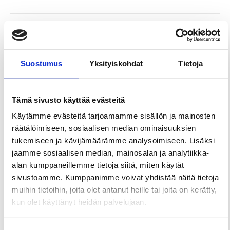
Jaa sivu
Suostumus
Yksityiskohdat
Tietoja
Monipuolisia tiloja tapahtumien keskiössä.
Aitiohuoneissamme nautit tapahtumista uudella
tasolla. Aitioita voi myös varata kokouksiin ja
Tämä sivusto käyttää evästeitä
illanviettoihin, vaikkei Arenalla olisikaan
Käytämme evästeitä tarjoamamme sisällön ja mainosten
tapahtumia.
räätälöimiseen, sosiaalisen median ominaisuuksien
Arena View Lounge
tukemiseen ja kävijämäärämme analysoimiseen. Lisäksi
Soveltuu illallisiin, illanviettoihin ja
jaamme sosiaalisen median, mainosalan ja analytiikka-
kokoustamiseen, pöytä- ja katsomopaikat 12
alan kumppaneillemme tietoja siitä, miten käytät
henkilölle. Lounge rentoon oleskeluun. Tilassa on
sivustoamme. Kumppanimme voivat yhdistää näitä tietoja
kaksi saunaa ja pukeutumistila.
muihin tietoihin, joita olet antanut heille tai joita on kerätty,
kun olet käyttänyt heidän palvelujaan.
Arena View Aitio
Yhdistettävissä väliovella viereiseen Arena View
Double – tai Arena View Twin -hotellihuoneeseen.