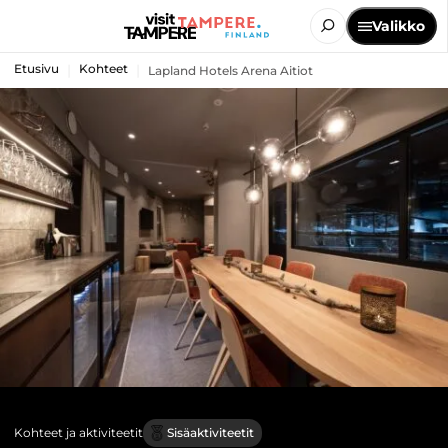
Valikko
Etusivu
Kohteet
Lapland Hotels Arena Aitiot
Kohteet ja aktiviteetit
Sisäaktiviteetit